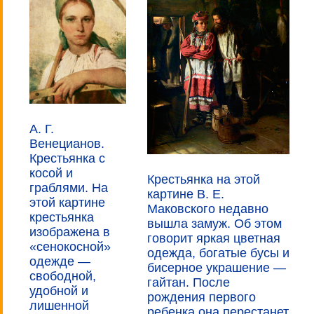
А. Г.
Венецианов.
Крестьянка с
косой и
Крестьянка на этой
граблями. На
картине В. Е.
этой картине
Маковского недавно
крестьянка
вышла замуж. Об этом
изображена в
говорит яркая цветная
«сенокосной»
одежда, богатые бусы и
одежде —
бисерное украшение —
свободной,
гайтан. После
удобной и
рождения первого
лишенной
ребенка она перестанет