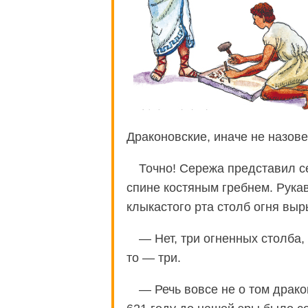
Драконовские, иначе не назов
Точно! Сережа представил с
спине костяным гребнем. Рук
клыкастого рта столб огня вы
— Нет, три огненных столба
то — три.
— Речь вовсе не о том драко