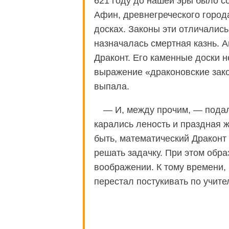
621 году до нашей эры было с
Афин, древнегреческого город
досках. Законы эти отличалис
назначалась смертная казнь. 
Драконт. Его каменные доски н
выражение «драконовские зако
выпала.
— И, между прочим, — пода
карались леность и праздная 
быть, математический Драконт 
решать задачку. При этом обра
воображении. К тому времени,
перестал постукивать по учите