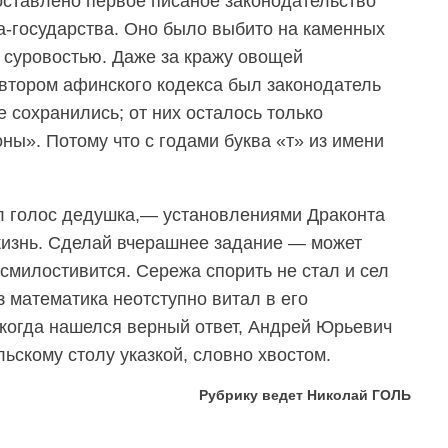
оставлено первое писаное законодательство
а-государства. Оно было выбито на каменных
ь суровостью. Даже за кражу овощей
Автором афинского кодекса был законодатель
е сохранились; от них осталось только
ны». Потому что с годами буква «т» из имени
л голос дедушка,— установлениями Драконта
жизнь. Сделай вчерашнее задание — может
смилостивится. Сережа спорить не стал и сел
з математика неотступно витал в его
 когда нашелся верный ответ, Андрей Юрьевич
льскому столу указкой, словно хвостом.
Рубрику ведет Николай ГОЛЬ