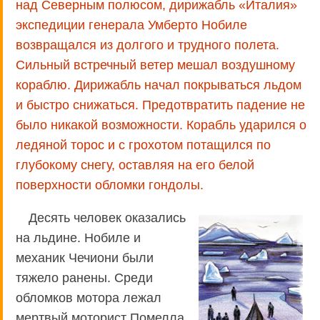
над Северным полюсом, дирижабль «Италия»
экспедиции генерала Умберто Нобиле
возвращался из долгого и трудного полета.
Сильный встречный ветер мешал воздушному
кораблю. Дирижабль начал покрываться льдом
и быстро снижаться. Предотвратить падение не
было никакой возможности. Корабль ударился о
ледяной торос и с грохотом потащился по
глубокому снегу, оставляя на его белой
поверхности обломки гондолы.
Десять человек оказались
на льдине. Нобиле и
механик Чечиони были
тяжело ранены. Среди
обломков мотора лежал
мертвый моторист Помелла.