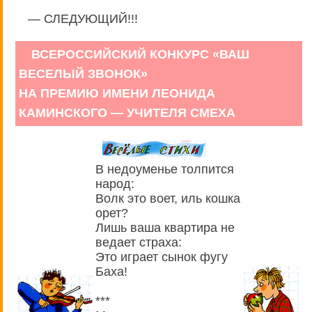
— СЛЕДУЮЩИЙ!!!
ВСЕРОССИЙСКИЙ КОНКУРС «ВАШ
ВЕСЕЛЫЙ ЗВОНОК»
НА ПРЕМИЮ ИМЕНИ ЛЕОНИДА
КАМИНСКОГО — УЧИТЕЛЯ СМЕХА
В недоуменье толпится
народ:
Волк это воет, иль кошка
орет?
Лишь ваша квартира не
ведает страха:
Это играет сынок фугу
Баха!
***