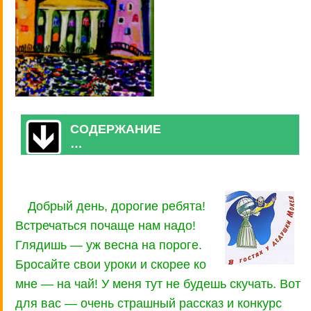
СОДЕРЖАНИЕ
…
Добрый день, дорогие ребята!
Встречаться почаще нам надо!
Глядишь — уж весна на пороге.
Бросайте свои уроки и скорее ко
мне — на чай! У меня тут не будешь скучать. Вот
для вас — очень страшный рассказ и конкурс