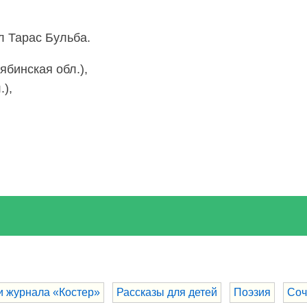
л Тарас Бульба.
бинская обл.),
),
и журнала «Костер»
Рассказы для детей
Поэзия
Соч