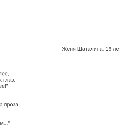
Женя Шаталина, 16 лет
лее,
 глаз.
ее!"
!
а проза,
..."