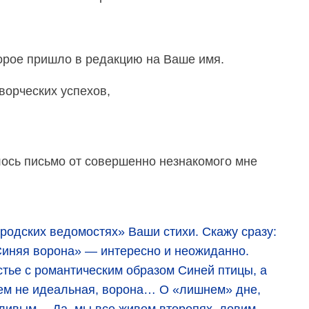
орое пришло в редакцию на Ваше имя.
орческих успехов,
ось письмо от совершенно незнакомого мне
родских ведомостях» Ваши стихи. Скажу сразу:
Синяя ворона» — интересно и неожиданно.
тье с романтическим образом Синей птицы, а
сем не идеальная, ворона… О «лишнем» дне,
тливым… Да, мы все живем второпях, ловим