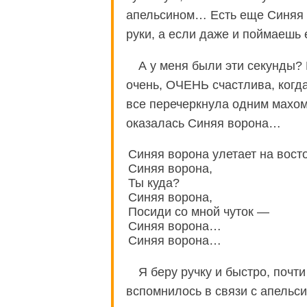
апельсином… Есть еще Синяя П
руки, а если даже и поймаешь е
А у меня были эти секунды?
очень, ОЧЕНЬ счастлива, когд
все перечеркнула одним махом,
оказалась Синяя ворона…
Синяя ворона улетает на восто
Синяя ворона,
Ты куда?
Синяя ворона,
Посиди со мной чуток —
Синяя ворона…
Синяя ворона…
Я беру ручку и быстро, почт
вспомнилось в связи с апельси