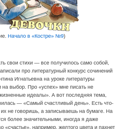
ие.
Начало в «Костре» №9
)
ть свои стихи — все получилось само собой,
написали про литературный конкурс сочинений
нтина Игнатьевна на уроке литературы
 на выбор. Про «успех» мне писать не
«жизненные идеалы». А вот последняя тема,
авилась — «Самый счастливый день». Есть что-
а их не говоришь, а записываешь на бумаге. На
тся более значительными, иногда я даже
во «счастье», например, желтого цвета и пахнет