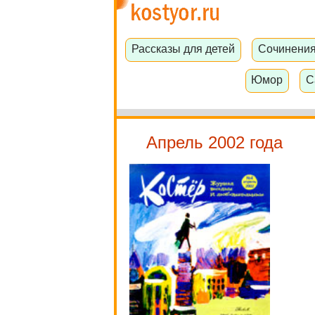
Рассказы для детей
Сочинени
Юмор
С
Апрель 2002 года