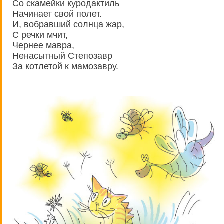
Со скамейки куродактиль
Начинает свой полет.
И, вобравший солнца жар,
С речки мчит,
Чернее мавра,
Ненасытный Степозавр
За котлетой к мамозавру.