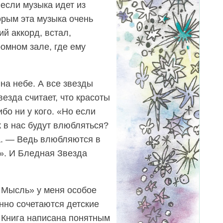
если музыка идет из
орым эта музыка очень
й аккорд, встал,
омном зале, где ему
на небе. А все звезды
везда считает, что красоты
бо ни у кого. «Но если
к в нас будут влюбляться?
. — Ведь влюбляются в
». И Бледная Звезда
 Мысль» у меня особое
нно сочетаются детские
 Книга написана понятным