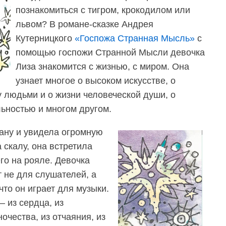
познакомиться с тигром, крокодилом или
львом? В романе-сказке Андрея
Кутерницкого
«Госпожа Странная Мысль»
с
помощью госпожи Странной Мысли девочка
Лиза знакомится с жизнью, с миром. Она
узнает многое о высоком искусстве, о
 людьми и о жизни человеческой души, о
льностью и многом другом.
ану и увидела огромную
 скалу, она встретила
го на рояле. Девочка
т не для слушателей, а
что он играет для музыки.
 из сердца, из
очества, из отчаяния, из