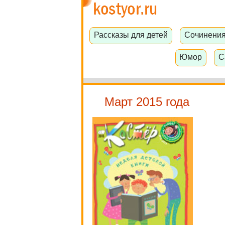
Рассказы для детей
Сочинени
Юмор
С
Март 2015 года