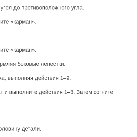
 угол до противоположного угла.
щите «карман».
щите «карман».
ормляя боковые лепестки.
ка, выполняя действия 1–9.
т и выполните действия 1–8. Затем согните
оловину детали.