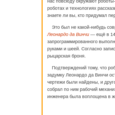
нас повсюду окружают роботы
роботах и технологиях рассказ
знаете ли вы, кто придумал п
Это был не какой-нибудь со
Леонардо да Винчи
— ещё в 149
запрограммированного выполня
руками и шеей. Согласно запи
рыцарская броня.
Подтверждений тому, что роб
задумку Леонардо да Винчи ост
чертежи были найдены, и дру
собрал по ним рабочий механиз
инженера была воплощена в жи