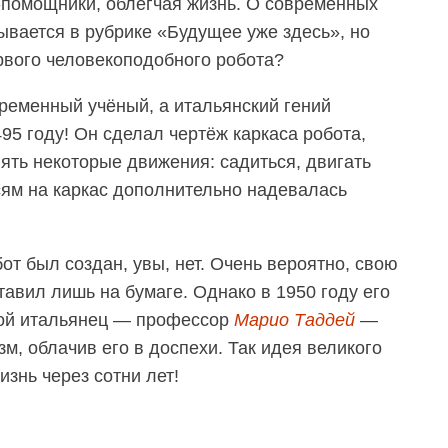
-помощники, облегчая жизнь. О современных
ывается в рубрике «Будущее уже здесь», но
ервого человекоподобного робота?
временный учёный, а итальянский гений
5 году! Он сделал чертёж каркаса робота,
ть некоторые движения: садиться, двигать
сям на каркас дополнительно надевалась
от был создан, увы, нет. Очень вероятно, свою
авил лишь на бумаге. Однако в 1950 году его
гой итальянец — профессор
Марио Таддей
—
м, облачив его в доспехи. Так идея великого
знь через сотни лет!