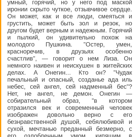
умный, горячий, но у него под маской
иронии скрыто чуткое, отзывчивое сердце.
Он может, как и все люди, смеяться и
грустить, может быть зол и резок, но
другом будет верным и надежным. Горячий
и пылкий, он удивительно похож на
молодого Пушкина. "Остер, умен,
красноречив, в друзьях особенно
счастлив", — говорит о нем Лиза. Он
немного наивен и неискушен в житейских
делах. А Онегин... Кто он? "Чудак
печальный и опасный, созданье ада иль
небес, сей ангел, сей надменный бес"?
Нет, не ангел, не демон. Онегин —
собирательный образ, "в котором
отразился век и современный человек
изображен довольно верно с его
безнравственной душой, себялюбивой и
сухой, мечтанью преданный безмерно, с
его озлобленным умом, кипящим в