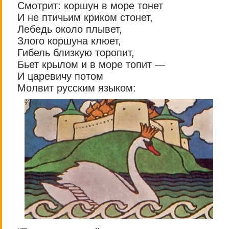
Смотрит: коршун в море тонет
И не птичьим криком стонет,
Лебедь около плывет,
Злого коршуна клюет,
Гибель близкую торопит,
Бьет крылом и в море топит —
И царевичу потом
Молвит русским языком: