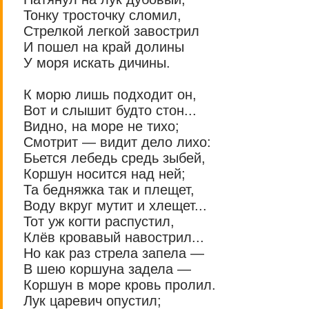
Тонку тросточку сломил,
Стрелкой легкой завострил
И пошел на край долины
У моря искать дичины.
К морю лишь подходит он,
Вот и слышит будто стон...
Видно, на море не тихо;
Смотрит — видит дело лихо:
Бьется лебедь средь зыбей,
Коршун носится над ней;
Та бедняжка так и плещет,
Воду вкруг мутит и хлещет...
Тот уж когти распустил,
Клёв кровавый навострил...
Но как раз стрела запела —
В шею коршуна задела —
Коршун в море кровь пролил.
Лук царевич опустил;