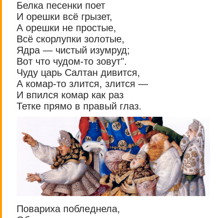
Белка песенки поет
И орешки всё грызет,
А орешки не простые,
Всё скорлупки золотые,
Ядра — чистый изумруд;
Вот что чудом-то зовут".
Чуду царь Салтан дивится,
А комар-то злится, злится —
И впился комар как раз
Тетке прямо в правый глаз.
Повариха побледнела,