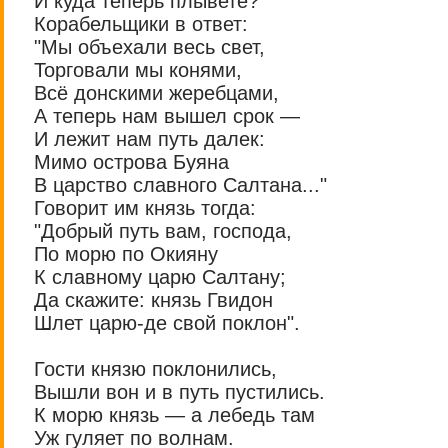
И куда теперь плывете?"
Корабельщики в ответ:
"Мы объехали весь свет,
Торговали мы конями,
Всё донскими жеребцами,
А теперь нам вышел срок —
И лежит нам путь далек:
Мимо острова Буяна
В царство славного Салтана..."
Говорит им князь тогда:
"Добрый путь вам, господа,
По морю по Окияну
К славному царю Салтану;
Да скажите: князь Гвидон
Шлет царю-де свой поклон".
Гости князю поклонились,
Вышли вон и в путь пустились.
К морю князь — а лебедь там
Уж гуляет по волнам.