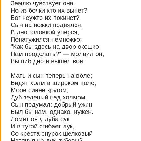
Землю чувствует она.
Но из бочки кто их вынет?
Бог неужто их покинет?
Сын на ножки поднялся,
В дно головкой уперся,
Понатужился немножко:
"Как бы здесь на двор окошко
Нам проделать?" — молвил он,
Вышиб дно и вышел вон.
Мать и сын теперь на воле;
Видят холм в широком поле;
Море синее кругом,
Дуб зеленый над холмом.
Сын подумал: добрый ужин
Был бы нам, однако, нужен.
Ломит он у дуба сук
И в тугой сгибает лук,
Со креста снурок шелковый
Натянул на лук дубовый,