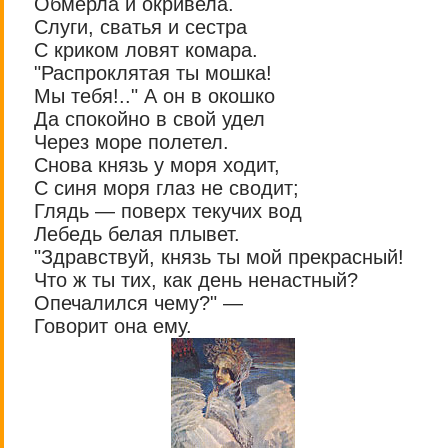
Обмерла и окривела.
Слуги, сватья и сестра
С криком ловят комара.
"Распроклятая ты мошка!
Мы тебя!.." А он в окошко
Да спокойно в свой удел
Через море полетел.
Снова князь у моря ходит,
С синя моря глаз не сводит;
Глядь — поверх текучих вод
Лебедь белая плывет.
"Здравствуй, князь ты мой прекрасный!
Что ж ты тих, как день ненастный?
Опечалился чему?" —
Говорит она ему.