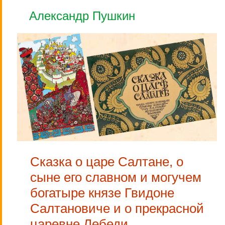
Александр Пушкин
Сказка о царе Салтане, о
сыне его славном и могучем
богатыре князе Гвидоне
Салтановиче и о прекрасной
царевне Лебеди