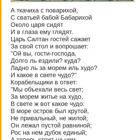
А ткачиха с поварихой,
С сватьей бабой Бабарихой
Около царя сидят
И в глаза ему глядят.
Царь Салтан гостей сажает
За свой стол и вопрошает:
"Ой вы, гости-господа,
Долго ль ездили? куда?
Ладно ль за морем иль худо?
И какое в свете чудо?"
Корабельщики в ответ:
"Мы объехали весь свет;
За морем житье на худо,
В свете ж вот какое чудо:
В море остров был крутой,
Не привальный, не жилой;
Он лежал пустой равниной;
Рос на нем дубок единый;
А теперь стоит на нем