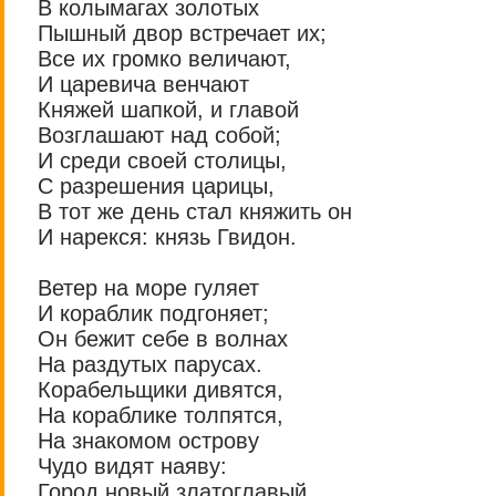
В колымагах золотых
Пышный двор встречает их;
Все их громко величают,
И царевича венчают
Княжей шапкой, и главой
Возглашают над собой;
И среди своей столицы,
С разрешения царицы,
В тот же день стал княжить он
И нарекся: князь Гвидон.
Ветер на море гуляет
И кораблик подгоняет;
Он бежит себе в волнах
На раздутых парусах.
Корабельщики дивятся,
На кораблике толпятся,
На знакомом острову
Чудо видят наяву:
Город новый златоглавый,