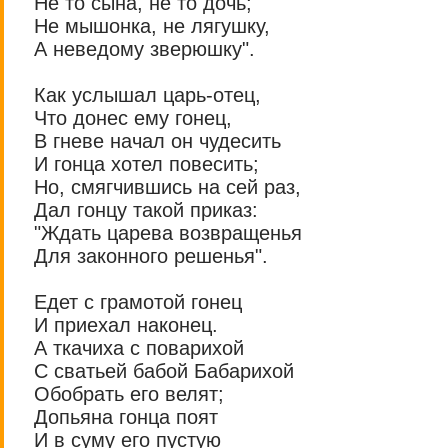
Не то сына, не то дочь;
Не мышонка, не лягушку,
А неведому зверюшку".
Как услышал царь-отец,
Что донес ему гонец,
В гневе начал он чудесить
И гонца хотел повесить;
Но, смягчившись на сей раз,
Дал гонцу такой приказ:
"Ждать царева возвращенья
Для законного решенья".
Едет с грамотой гонец
И приехал наконец.
А ткачиха с поварихой
С сватьей бабой Бабарихой
Обобрать его велят;
Допьяна гонца поят
И в суму его пустую