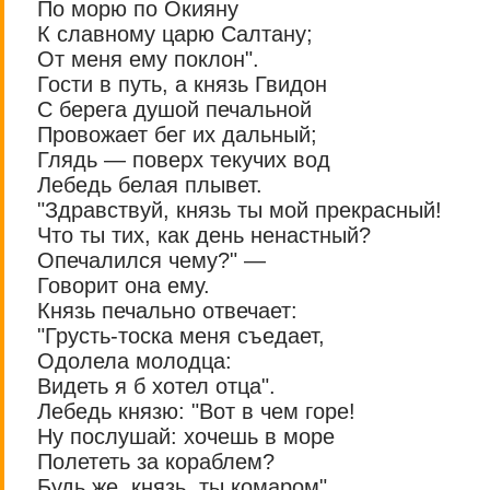
По морю по Окияну
К славному царю Салтану;
От меня ему поклон".
Гости в путь, а князь Гвидон
С берега душой печальной
Провожает бег их дальный;
Глядь — поверх текучих вод
Лебедь белая плывет.
"Здравствуй, князь ты мой прекрасный!
Что ты тих, как день ненастный?
Опечалился чему?" —
Говорит она ему.
Князь печально отвечает:
"Грусть-тоска меня съедает,
Одолела молодца:
Видеть я б хотел отца".
Лебедь князю: "Вот в чем горе!
Ну послушай: хочешь в море
Полететь за кораблем?
Будь же, князь, ты комаром".