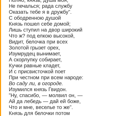
Полно, князь, душа моя,
Не печалься; рада службу
Оказать тебе я в дружбу".
С ободренною душой
Князь пошел себе домой;
Лишь ступил на двор широкий
Что ж? под елкою высокой,
Видит, белочка при всех
Золотой грызет орех,
Изумрудец вынимает,
А скорлупку собирает,
Кучки равные кладет,
И с присвисточкой поет
При честном при всем народе:
Во саду ли, в огороде.
Изумился князь Гвидон.
"Ну, спасибо, — молвил он, —
Ай да лебедь — дай ей боже,
Что и мне, веселье то же".
Князь для белочки потом