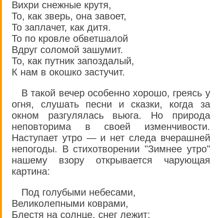
Вихри снежные крутя,
То, как зверь, она завоет,
То заплачет, как дитя.
То по кровле обветшалой
Вдруг соломой зашумит.
То, как путник запоздалый,
К нам в окошко застучит.
В такой вечер особенно хорошо, греясь у
огня, слушать песни и сказки, когда за
окном разгулялась вьюга. Но природа
неповторима в своей изменчивости.
Наступает утро — и нет следа вчерашней
непогоды. В стихотворении "Зимнее утро"
нашему взору открывается чарующая
картина:
Под голубыми небесами,
Великолепными коврами,
Блестя на солнце, снег лежит;