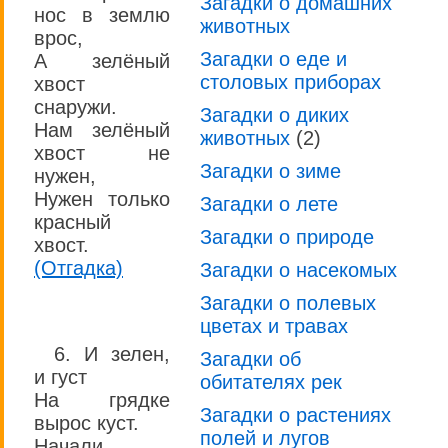
Загадки о домашних
нос в землю
животных
врос,
Загадки о еде и
А зелёный
столовых приборах
хвост
снаружи.
Загадки о диких
Нам зелёный
животных
(2)
хвост не
Загадки о зиме
нужен,
Нужен только
Загадки о лете
красный
Загадки о природе
хвост.
(Отгадка)
Загадки о насекомых
Загадки о полевых
цветах и травах
6. И зелен,
Загадки об
и густ
обитателях рек
На грядке
Загадки о растениях
вырос куст.
полей и лугов
Начали