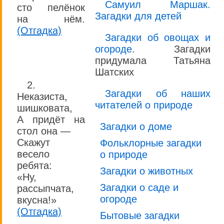
Самуил Маршак.
сто пелёнок
Загадки для детей
на нём.
(Отгадка)
Загадки об овощах и
огороде
. Загадки
придумала Татьяна
Шатских
2.
Загадки об наших
Неказиста,
читателей о природе
шишковата,
А придёт на
Загадки о доме
стол она —
Скажут
Фольклорные загадки
весело
о природе
ребята:
Загадки о животных
«Ну,
Загадки о саде и
рассыпчата,
огороде
вкусна!»
(Отгадка)
Бытовые загадки