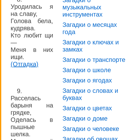
Загадки о
Уродилась я
музыкальных
на славу,
инструментах
Голова бела,
Загадки о месяцах
кудрява.
года
Кто любит щи
Загадки о ключах и
—
замках
Меня в них
ищи.
Загадки о транспорте
(Отгадка)
Загадки о школе
Загадки о ягодах
Загадки о словах и
9.
буквах
Расселась
барыня на
Загадки о цветах
грядке,
Загадки о доме
Оделась в
пышные
Загадки о человеке
шелка.
Загадки об овощах