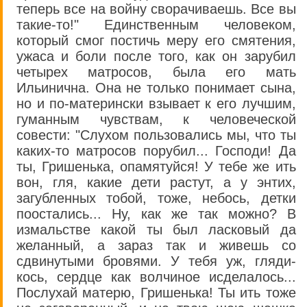
теперь все на войну сворачиваешь. Все вы
такие-то!" Единственным человеком,
который смог постичь меру его смятения,
ужаса и боли после того, как он зарубил
четырех матросов, была его мать
Ильинична. Она не только понимает сына,
но и по-матерински взывает к его лучшим,
гуманным чувствам, к человеческой
совести: "Слухом пользовались мы, что ты
каких-то матросов порубил... Господи! Да
ты, Гришенька, опамятуйся! У тебе же ить
вон, гля, какие дети растут, а у энтих,
загубленных тобой, тоже, небось, детки
поостались... Ну, как же так можно? В
измальстве какой ты был ласковый да
желанный, а зараз так и живешь со
сдвинутыми бровями. У тебя уж, гляди-
кось, сердце как волчиное исделалось...
Послухай матерю, Гришенька! Ты ить тоже