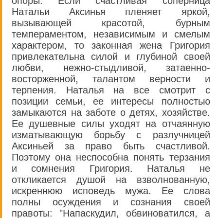
опоры. Если счастливая соперница
Натальи Аксинья пленяет яркой,
вызывающей красотой, бурным
темпераментом, независимым и смелым
характером, то законная жена Григория
привлекательна силой и глубиной своей
любви, нежно-стыдливой, затаенно-
восторженной, талантом верности и
терпения. Наталья на все смотрит с
позиции семьи, ее интересы полностью
замыкаются на заботе о детях, хозяйстве.
Ее душевные силы уходят на отчаянную
изматывающую борьбу с разлучницей
Аксиньей за право быть счастливой.
Поэтому она неспособна понять терзания
и сомнения Григория. Наталья не
откликается душой на взволнованную,
искреннюю исповедь мужа. Ее слова
полны осуждения и сознания своей
правоты: "Напаскудил, обвиноватился, а