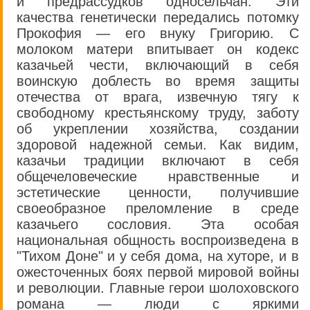
и предрассудков односельчан. Эти
качества генетически передались потомку
Прокофия — его внуку Григорию. С
молоком матери впитывает он кодекс
казачьей чести, включающий в себя
воинскую доблесть во время защиты
отечества от врага, извечную тягу к
свободному крестьянскому труду, заботу
об укреплении хозяйства, создании
здоровой надежной семьи. Как видим,
казачьи традиции включают в себя
общечеловеческие нравственные и
эстетические ценности, получившие
своеобразное преломление в среде
казачьего сословия. Эта особая
национальная общность воспроизведена в
"Тихом Доне" и у себя дома, на хуторе, и в
ожесточенных боях первой мировой войны
и революции. Главные герои шолоховского
романа — люди с яркими