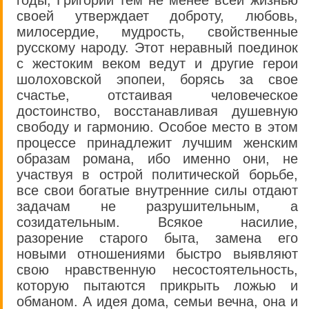
годы, Григорий тем не менее всей жизнью
своей утверждает доброту, любовь,
милосердие, мудрость, свойственные
русскому народу. Этот неравный поединок
с жестоким веком ведут и другие герои
шолоховской эпопеи, борясь за свое
счастье, отстаивая человеческое
достоинство, восстанавливая душевную
свободу и гармонию. Особое место в этом
процессе принадлежит лучшим женским
образам романа, ибо именно они, не
участвуя в острой политической борьбе,
все свои богатые внутренние силы отдают
задачам не разрушительным, а
созидательным. Всякое насилие,
разорение старого быта, замена его
новыми отношениями быстро выявляют
свою нравственную несостоятельность,
которую пытаются прикрыть ложью и
обманом. А идея дома, семьи вечна, она и