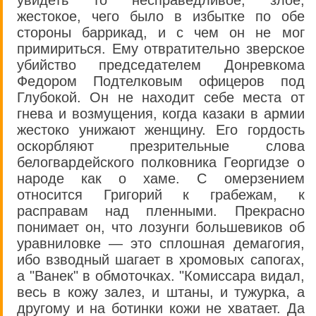
увидеть то несправедливое, злое,
жестокое, чего было в избытке по обе
стороны баррикад, и с чем он не мог
примириться. Ему отвратительно зверское
убийство председателем Донревкома
Федором Подтелковым офицеров под
Глубокой. Он не находит себе места от
гнева и возмущения, когда казаки в армии
жестоко унижают женщину. Его гордость
оскорбляют презрительные слова
белогвардейского полковника Георгидзе о
народе как о хаме. С омерзением
относится Григорий к грабежам, к
расправам над пленными. Прекрасно
понимает он, что лозунги большевиков об
уравниловке — это сплошная демагогия,
ибо взводный шагает в хромовых сапогах,
а "Ванек" в обмоточках. "Комиссара видал,
весь в кожу залез, и штаны, и тужурка, а
другому и на ботинки кожи не хватает. Да