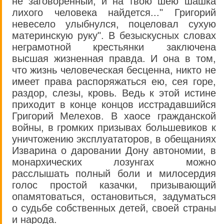
не заговоренный, и на твою шею шашка
лихого человека найдется..." Григорий
невесело улыбнулся, поцеловал сухую
материнскую руку". В безыскусных словах
неграмотной крестьянки заключена
высшая жизненная правда. И она в том,
что жизнь человеческая бесценна, никто не
имеет права распоряжаться ею, сея горе,
раздор, слезы, кровь. Ведь к этой истине
приходит в конце концов исстрадавшийся
Григорий Мелехов. В хаосе гражданской
войны, в громких призывах большевиков к
уничтожению эксплуататоров, в обещаниях
Изварина о даровании Дону автономии, в
монархических лозунгах можно
расслышать полный боли и милосердия
голос простой казачки, призывающий
опамятоваться, остановиться, задуматься
о судьбе собственных детей, своей страны
и народа.