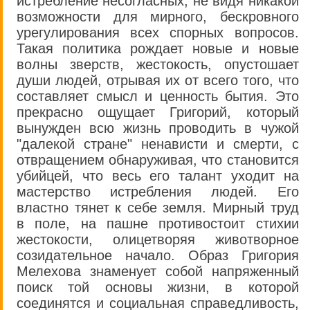
истребление несогласных, не видя никакой
возможности для мирного, бескровного
урегулирования всех спорных вопросов.
Такая политика рождает новые и новые
волны зверств, жестокость, опустошает
души людей, отрывая их от всего того, что
составляет смысл и ценность бытия. Это
прекрасно ощущает Григорий, который
вынужден всю жизнь проводить в чужой
"далекой стране" ненависти и смерти, с
отвращением обнаруживая, что становится
убийцей, что весь его талант уходит на
мастерство истребления людей. Его
властно тянет к себе земля. Мирный труд
в поле, на пашне противостоит стихии
жестокости, олицетворяя животворное
созидательное начало. Образ Григория
Мелехова знаменует собой напряженный
поиск той основы жизни, в которой
соединятся и социальная справедливость,