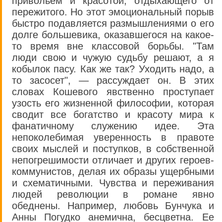
привольем и красотой, отдыхающего от
пережитого. Но этот эмоциональный порыв
быстро подавляется размышлениями о его
долге большевика, оказавшегося на какое-
то время вне классовой борьбы. "Там
люди свою и чужую судьбу решают, а я
кобылок пасу. Как же так? Уходить надо, а
то засосет", — рассуждает он. В этих
словах Кошевого явственно проступает
узость его жизненной философии, которая
сводит все богатство и красоту мира к
фанатичному служению идее. Эта
непоколебимая уверенность в правоте
своих мыслей и поступков, в собственной
непогрешимости отличает и других героев-
коммунистов, делая их образы ущербными
и схематичными. Чувства и переживания
людей революции в романе явно
обеднены. Например, любовь Бунчука и
Анны Погудко анемична, бесцветна. Ее