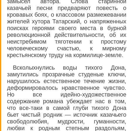
замысел автора. Слова старинной
казачьей песни предваряют повесть о
кровавых боях, о классовом размежевании
жителей хутора Татарский, о напряженных
поисках героями своего места в бурной
революционной действительности, об их
неистребимом тяготении к простому
человеческому счастью, к мирному
крестьянскому труду на кормилице-земле.
Всколыхнулись воды тихого Дона,
замутились прозрачные студеные ключи,
нарушилось естественное течение жизни,
деформировалось нравственное чувство.
Но все идейно-художественное
содержание романа убеждает нас в том,
что все-таки в самой глуби тихого Дона
бьет чистый родник — источник казачьего
свободолюбия, мудрости, гуманности,
любви к родным степным раздольям,