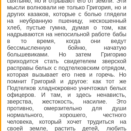
святыню, но и отрывают его от земли. Эти
мысли волновали не только Григория, но и
других казаков, которые с болью глядели
на неубранную пшеницу, нескошенный
хлеб, пустые гумна, думая о том, как
надрываются на непосильной работе бабы
в то время, когда они ведут
бессмысленную бойню, начатую
большевиками. Но затем Григорию
приходится стать свидетелем зверской
расправы белых с подтелковским отрядом,
которая вызывает его гнев и горечь. Но
помнит Григорий и другое: как тот же
Подтелков хладнокровно уничтожал белых
офицеров. И там, и здесь ненависть,
зверства, жестокость, насилие. Это
противно, омерзительно для души
нормального, хорошего, честного
человека, который хочет трудиться на
своей земле, растить детей, любить