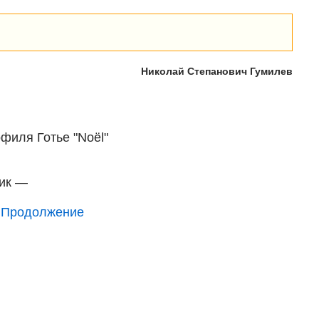
Николай Степанович Гумилев
филя Готье "Noël"
рик —
.
Продолжение