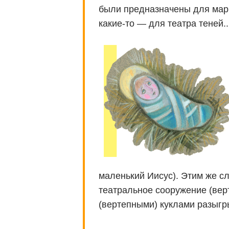
были предназначены для мари
какие-то — для театра теней..
маленький Иисус). Этим же с
театральное сооружение (вер
(вертепными) куклами разыгр