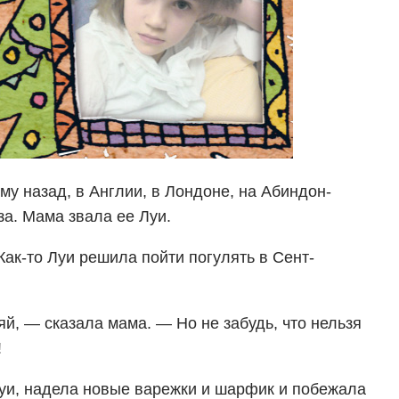
му назад, в Англии, в Лондоне, на Абиндон-
за. Мама звала ее Лyи.
ак-то Лyи решила пойти погулять в Сент-
яй, — сказала мама. — Но не забудь, что нельзя
!
и, надела новые варежки и шарфик и побежала