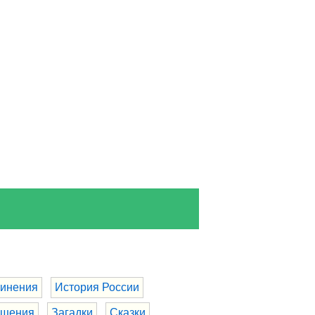
инения
История России
бщения
Загадки
Сказки