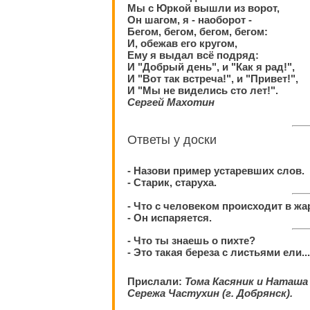
Мы с Юркой вышли из ворот,
Он шагом, я - наоборот -
Бегом, бегом, бегом, бегом:
И, обежав его кругом,
Ему я выдал всё подряд:
И "Добрый день", и "Как я рад!",
И "Вот так встреча!", и "Привет!",
И "Мы не виделись сто лет!".
Сергей Махотин
Ответы у доски
- Назови пример устаревших слов.
- Старик, старуха.
- Что с человеком происходит в жа
- Он испаряется.
- Что ты знаешь о пихте?
- Это такая береза с листьями ели...
Прислали:
Тома Касяник и Наташа 
Сережа Частухин (г. Добрянск).