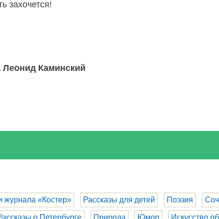
ть захочется!
а Леонид Каминский
и журнала «Костер»
Рассказы для детей
Поэзия
Соч
Рассказы о Петербурге
Природа
Юмор
Искусство о