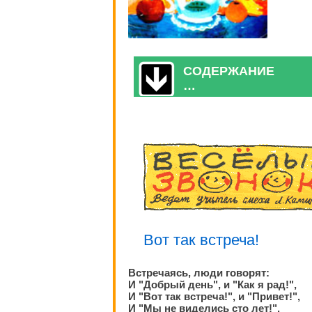
СОДЕРЖАНИЕ
…
Вот так встреча!
Встречаясь, люди говорят:
И "Добрый день", и "Как я рад!",
И "Вот так встреча!", и "Привет!",
И "Мы не виделись сто лет!".