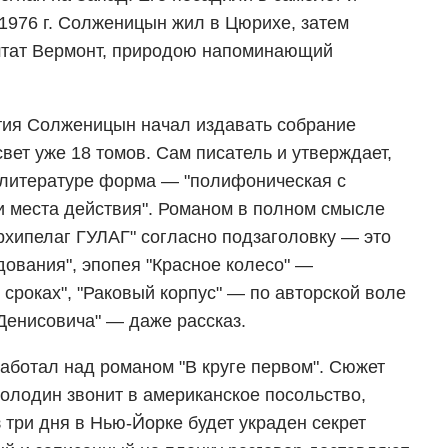
1976 г. Солженицын жил в Цюрихе, затем
штат Вермонт, природою напоминающий
тия Солженицын начал издавать собрание
свет уже 18 томов. Сам писатель и утверждает,
 литературе форма — "полифоническая с
 места действия". Романом в полном смысле
Архипелаг ГУЛАГ" согласно подзаголовку — это
дования", эпопея "Красное колесо" —
сроках", "Раковый корпус" — по авторской воле
 Денисовича" — даже рассказ.
работал над романом "В круге первом". Сюжет
Володин звонит в американское посольство,
з три дня в Нью-Йорке будет украден секрет