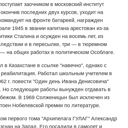
оступает заочником в московский институт
окончив последних двух курсов, уходит на
 командует на фронте батареей, награжден
але 1945 в звании капитана арестован из-за
тики Сталина и осужден на восемь лет, из
 следствии и в пересылке, три — в тюремном
— на общих работах в политическом Особлаге.
 в Казахстане в ссылке "навечно", однако с
 реабилитация. Работал школьным учителем в
62 г. повести "Один день Ивана Денисовича"
. Но следующие работы вынужден отдавать в
рубежом. В 1969 Солженицын был исключен из
стоен Нобелевской премии по литературе.
дом первого тома "Архипелага ГУЛАГ" Александр
згнан на Запад. Его посадили в самолет и