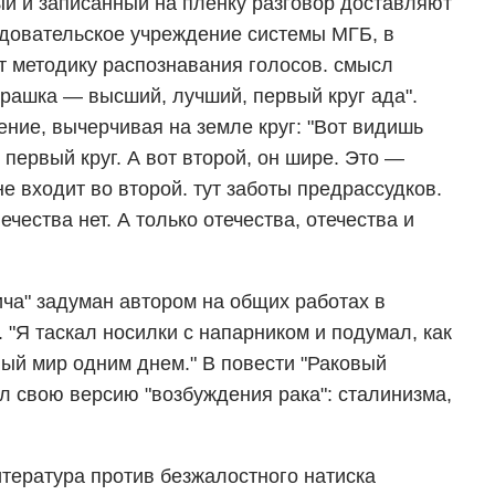
й и записанный на пленку разговор доставляют
довательское учреждение системы МГБ, в
 методику распознавания голосов. смысл
рашка — высший, лучший, первый круг ада".
ение, вычерчивая на земле круг: "Вот видишь
 первый круг. А вот второй, он шире. Это —
не входит во второй. тут заботы предрассудков.
ечества нет. А только отечества, отечества и
ча" задуман автором на общих работах в
 "Я таскал носилки с напарником и подумал, как
ный мир одним днем." В повести "Раковый
 свою версию "возбуждения рака": сталинизма,
итература против безжалостного натиска