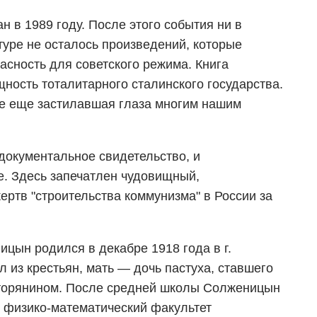
н в 1989 году. После этого события ни в
туре не осталось произведений, которые
сность для советского режима. Книга
ость тоталитарного сталинского государства.
се еще застилавшая глаза многим нашим
 документальное свидетельство, и
. Здесь запечатлен чудовищный,
ертв "строительства коммунизма" в России за
цын родился в декабре 1918 года в г.
 из крестьян, мать — дочь пастуха, ставшего
торянином. После средней школы Солженицын
у физико-математический факультет