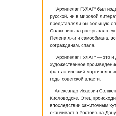
"Архипелаг ГУЛАГ" был изда
русской, ни в мировой литера
представляли бы большую опа
Солженицына раскрывала сущн
Пелена лжи и самообмана, в
согражданам, спала.
"Архипелаг ГУЛАГ" — это и
художественное произведение
фантастический мартиролог ж
годы советской власти.
Александр Исаевич Солжени
Кисловодске. Отец происходил
впоследствии зажиточным ху
оканчивает в Ростове-на-Дон