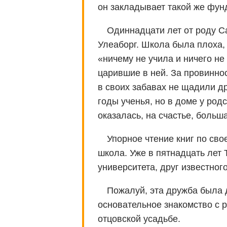
он закладывает такой же фун
Одиннадцати лет от роду С
Улеаборг. Школа была плоха,
«ничему не учила и ничего н
царившие в ней. За провиннос
в своих забавах не щадили д
годы ученья, но в доме у род
оказалась, на счастье, больш
Упорное чтение книг по сво
школа. Уже в пятнадцать лет
университета, друг известног
Пожалуй, эта дружба была 
основательное знакомство с 
отцовской усадьбе.