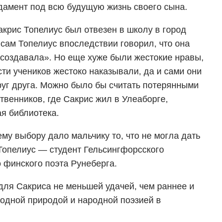
дамент под всю будущую жизнь своего сына.
акрис Топелиус был отвезен в школу в город
 сам Топелиус впоследствии говорил, что она
е создавала». Но еще хуже были жестокие нравы,
ти учеников жестоко наказывали, да и сами они
руг друга. Можно было бы считать потерянными
ственников, где Сакрис жил в Улеаборге,
ая библиотека.
ему выбору дало мальчику то, что не могла дать
 Топелиус — студент Гельсингфорсского
о финского поэта Рунеберга.
для Сакриса не меньшей удачей, чем раннее и
родной природой и народной поэзией в