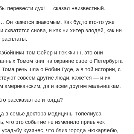
бы перевести дух! — сказал неизвестный.
… Он кажется знакомым. Как будто кто-то уже
 схватятся снова, и как ни хитер злодей, как ни
т расплаты.
збойники Том Сойер и Гек Финн, это они
анных Томом книг на окраине своего Петербурга
 Тома речь шла о Робин Гуде, а в той истории, с
ствуют совсем другие люди, кажется — и их
 американским, да и всем другим мальчишкам.
Кто рассказал ее и когда?
да в семье доктора медицины Топелиуса
ь, что это событие не изменило привычек
в усадьбу Кузянес, что близ города Нюкарлебю,