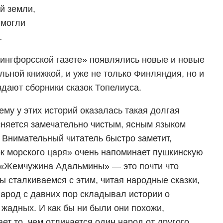
й земли,
 могли
…
сингфорсской газете» появлялись новые и новые
льной книжкой, и уже не только Финляндия, но и
здают сборники сказок Топелиуса.
ему у этих историй оказалась такая долгая
сняется замечательно чистым, ясным языком
. Внимательный читатель быстро заметит,
ок морского царя» очень напоминает пушкинскую
а «Жемчужина Адальмины» — это почти что
ы сталкиваемся с этим, читая народные сказки,
арод с давних пор складывал истории о
 жадных. И как бы ни были они похожи,
ет то, чем отличается один народ от другого.