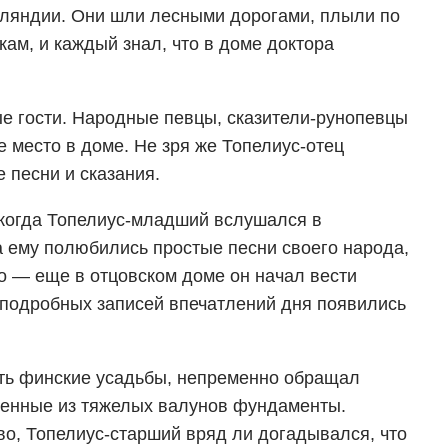
нляндии. Они шли лесными дорогами, плыли по
ам, и каждый знал, что в доме доктора
е гости. Народные певцы, сказители-рунопевцы
 место в доме. Не зря же Топелиус-отец
 песни и сказания.
, когда Топелиус-младший вслушался в
а ему полюбились простые песни своего народа,
но — еще в отцовском доме он начал вести
и подробных записей впечатлений дня появились
еть финские усадьбы, непременно обращал
женные из тяжелых валунов фундаменты.
о, Топелиус-старший вряд ли догадывался, что