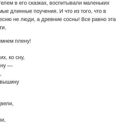
елем в его сказках, воспитывали маленьких
мые длинные поучения. И что из того, что в
есню не люди, а древние сосны! Все равно эта
ти.
имнем плену!
х, ко сну,
ину —
,
 вышину
вели,
ли,