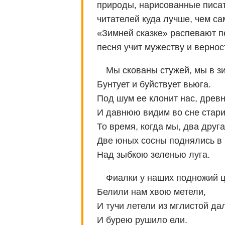
природы, нарисованные писат
читателей куда лучше, чем са
«Зимней сказке» распевают п
песня учит мужеству и вернос
Мы скованы стужей, мы в з
Бунтует и буйствует вьюга.
Под шум ее клонит нас, древни
И давнюю видим во сне стар
То время, когда мы, два друга
Две юных сосны поднялись в
Над зыбкою зеленью луга.
Фиалки у наших подножий ц
Белили нам хвою метели,
И тучи летели из мглистой да
И бурею рушило ели.