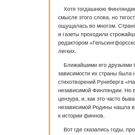
Хотя тогдашнюю Финляндию
смысле этого слова, но тягос
ощущалась во многом. Страно
и газеты проходили строжайш
редактором «Гельсингфорсско
легких.
Ближайшими его друзьями 
зависимости их страны была 
стихотворений Рунеберга «На
независимой Финляндии. Но в
цензура, и, как это часто быв
независимой Родины нашла вы
к истории финнов.
Вот где сказались годы, п