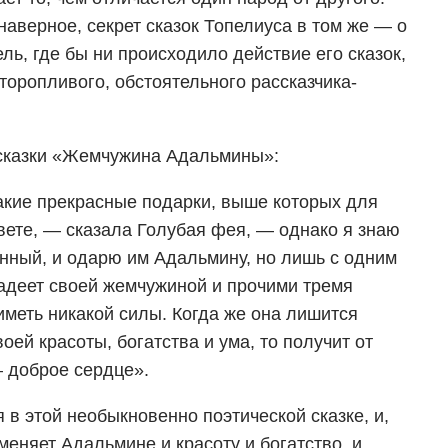
 наверное, секрет сказок Топелиуса в том же — о
ль, где бы ни происходило действие его сказок,
торопливого, обстоятельного рассказчика-
 сказки «Жемчужина Адальмины»:
кие прекрасные подарки, выше которых для
вете, — сказала Голубая фея, — однако я знаю
нный, и одарю им Адальмину, но лишь с одним
адеет своей жемчужиной и прочими тремя
иметь никакой силы. Когда же она лишится
оей красоты, богатства и ума, то получит от
 доброе сердце».
я в этой необыкновенно поэтической сказке, и,
меняет Адальмине и красоту и богатство, и