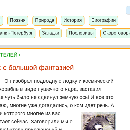
я
Поэзия
Природа
История
Биографии
анкт-Петербург
Загадки
Пословицы
Скороговор
АТЕЛЕЙ
 с большой фантазией
Он изобрел подводную лодку и космический
корабль в виде пушечного ядра, заставил
е чуть было не сдвинул земную ось! И все это
ю, многие уже догадались, о ком идет речь.
А
и которого многие из вас
итает сейчас. Заговорили мы о
у любители приключений и