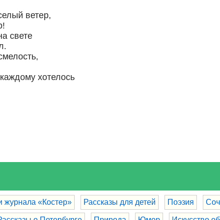
селый ветер,
р!
на свете
л.
смелость,
 каждому хотелось
и журнала «Костер»
Рассказы для детей
Поэзия
Соч
Рассказы о Петербурге
Природа
Юмор
Искусство о