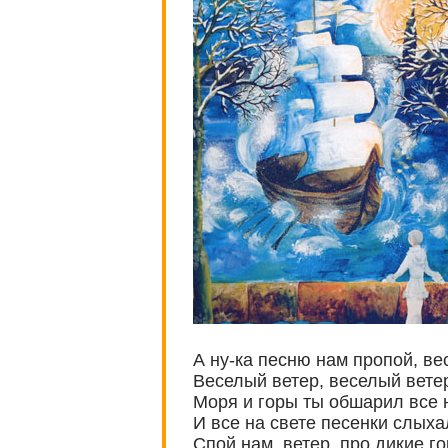
А ну-ка песню нам пропой, ве
Веселый ветер, веселый вете
Моря и горы ты обшарил все н
И все на свете песенки слыха
Спой нам, ветер, про дикие го