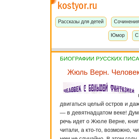
Рассказы для детей
Сочинени
Юмор
С
БИОГРАФИИ РУССКИХ ПИС
Жюль Верн. Человек
двигаться целый остров и даж
— в девятнадцатом веке! Дума
речь идет о Жюле Верне, книг
читали, а кто-то, возможно, ч
нем не случайно. В этом год