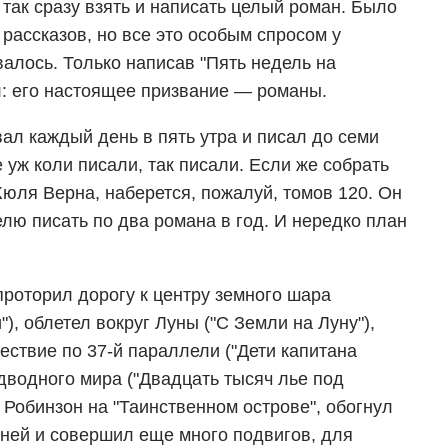
т так сразу взять и написать целый роман. Было
 рассказов, но все это особым спросом у
алось. Только написав "Пять недель на
: его настоящее призвание — романы.
вал каждый день в пять утра и писал до семи
 уж коли писали, так писали. Если же собрать
юля Верна, наберется, пожалуй, томов 120. Он
лю писать по два романа в год. И нередко план
роторил дорогу к центру земного шара
), облетел вокруг Луны ("С Земли на Луну"),
ествие по 37-й параллели ("Дети капитана
одводного мира ("Двадцать тысяч лье под
к Робинзон на "Таинственном острове", обогнул
дней и совершил еще много подвигов, для