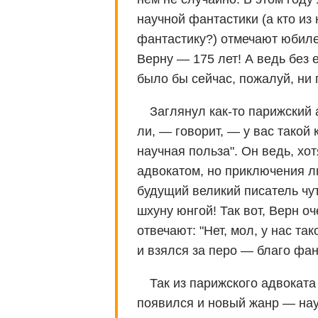
научной фантастики (а кто из
фантастику?) отмечают юбил
Верну — 175 лет! А ведь без
было бы сейчас, пожалуй, ни 
Заглянул как-то парижский 
ли, — говорит, — у вас такой
научная польза". Он ведь, х
адвокатом, но приключения л
будущий великий писатель чу
шхуну юнгой! Так вот, Верн о
отвечают: "Нет, мол, у нас та
и взялся за перо — благо фан
Так из парижского адвоката
появился и новый жанр — науч