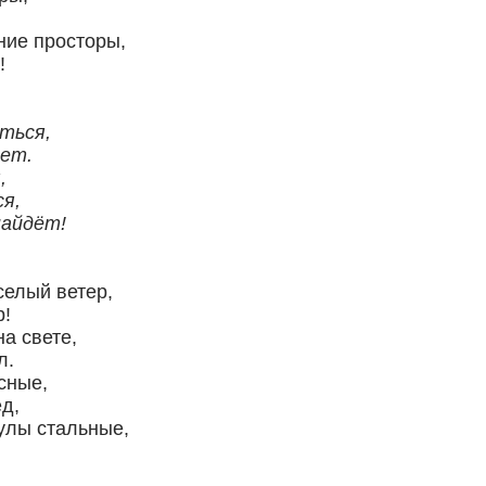
ние просторы,
!
ться,
ет.
,
я,
айдёт!
селый ветер,
р!
а свете,
л.
сные,
д,
улы стальные,