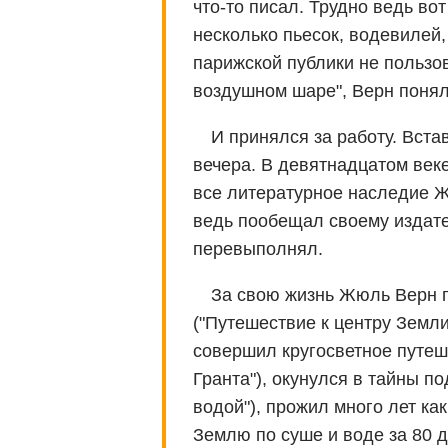
что-то писал. Трудно ведь во
несколько пьесок, водевилей,
парижской публики не пользов
воздушном шаре", Верн понял
И принялся за работу. Вста
вечера. В девятнадцатом веке
все литературное наследие Ж
ведь пообещал своему издате
перевыполнял.
За свою жизнь Жюль Верн п
("Путешествие к центру Земли"
совершил кругосветное путеш
Гранта"), окунулся в тайны п
водой"), прожил много лет ка
Землю по суше и воде за 80 