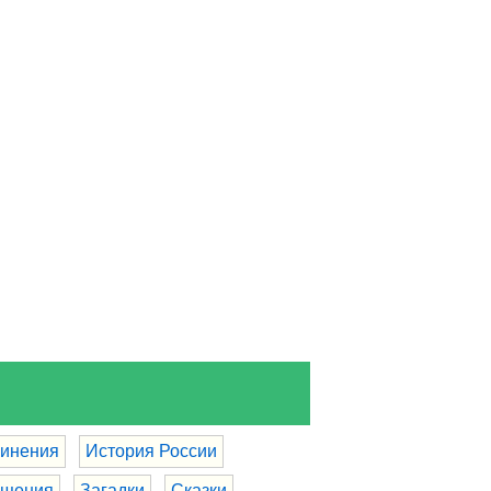
инения
История России
бщения
Загадки
Сказки