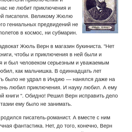
 нас не любит приключения и
ей писателя. Великому Жюлю
 его гениальных предвидений не
полетов в космос, ни субмарин.
адвокат Жюль Верн в магазин букиниста. "Нет
 книги, чтобы и приключения в ней были и
отя и был человеком серьезным и уважаемым
юбил, как мальчишка. В одиннадцать лет
ть было не удрал в Индию — нанялся даже на
чень любил приключения. И науку любил. А ему
кой книги ". Обидно! Решил Верн исправить дело
тазии ему было не занимать.
 родился писатель-романист. А вместе с ним
ная фантастика. Нет, до того, конечно, Верн