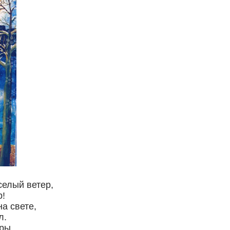
селый ветер,
р!
а свете,
л.
ры,