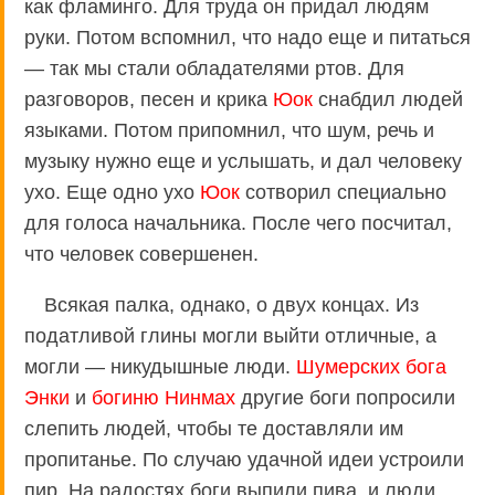
как фламинго. Для труда он придал людям
руки. Потом вспомнил, что надо еще и питаться
— так мы стали обладателями ртов. Для
разговоров, песен и крика
Юок
снабдил людей
языками. Потом припомнил, что шум, речь и
музыку нужно еще и услышать, и дал человеку
ухо. Eще одно ухо
Юок
сотворил специально
для голоса начальника. После чего посчитал,
что человек совершенен.
Всякая палка, однако, о двух концах. Из
податливой глины могли выйти отличные, а
могли — никудышные люди.
Шумерских бога
Энки
и
богиню Нинмах
другие боги попросили
слепить людей, чтобы те доставляли им
пропитанье. По случаю удачной идеи устроили
пир. На радостях боги выпили пива, и люди