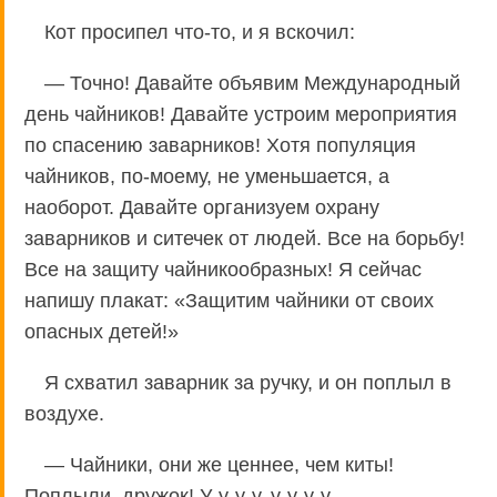
Кот просипел что-то, и я вскочил:
— Точно! Давайте объявим Международный
день чайников! Давайте устроим мероприятия
по спасению заварников! Хотя популяция
чайников, по-моему, не уменьшается, а
наоборот. Давайте организуем охрану
заварников и ситечек от людей. Все на борьбу!
Все на защиту чайникообразных! Я сейчас
напишу плакат: «Защитим чайники от своих
опасных детей!»
Я схватил заварник за ручку, и он поплыл в
воздухе.
— Чайники, они же ценнее, чем киты!
Поплыли, дружок! У-у-у-у, у-у-у-у.