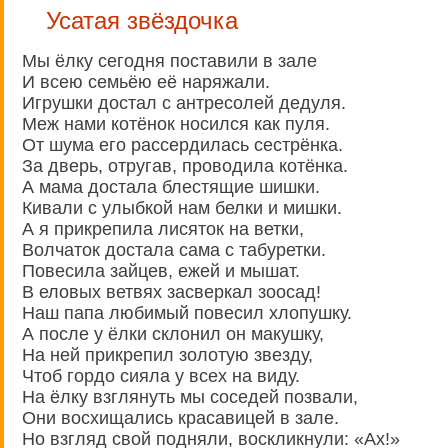
Усатая звёздочка
Мы ёлку сегодня поставили в зале
И всею семьёю её наряжали.
Игрушки достал с антресолей дедуля.
Меж нами котёнок носился как пуля.
От шума его рассердилась сестрёнка.
За дверь, отругав, проводила котёнка.
А мама достала блестящие шишки.
Кивали с улыбкой нам белки и мишки.
А я прикрепила лисяток на ветки,
Волчаток достала сама с табуретки.
Повесила зайцев, ежей и мышат.
В еловых ветвях засверкал зоосад!
Наш папа любимый повесил хлопушку.
А после у ёлки склонил он макушку,
На ней прикрепил золотую звезду,
Чтоб гордо сияла у всех на виду.
На ёлку взглянуть мы соседей позвали,
Они восхищались красавицей в зале.
Но взгляд свой подняли, воскликнули: «Ах!»