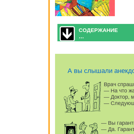
СОДЕРЖАНИЕ
…
А вы слышали анекд
Врач спраши
— На что ж
— Доктор, м
— Следующ
— Вы гарант
— Да. Гарант