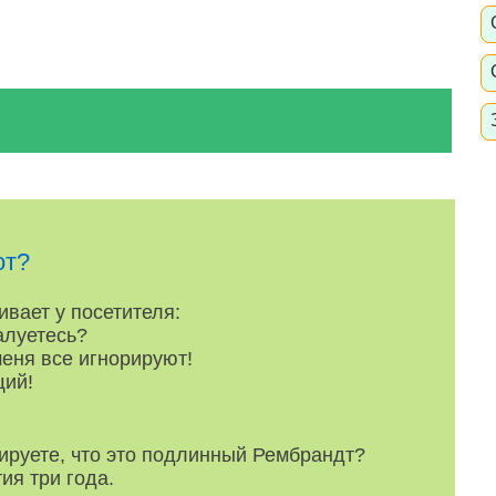
от?
вает у посетителя:
алуетесь?
еня все игнорируют!
ий!
ируете, что это подлинный Рембрандт?
ия три года.