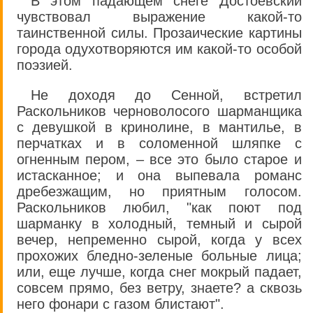
В этом падающем снеге Достоевский
чувствовал выражение какой-то
таинственной силы. Прозаические картины
города одухотворяются им какой-то особой
поэзией.
Не доходя до Сенной, встретил
Раскольников черноволосого шарманщика
с девушкой в кринолине, в мантилье, в
перчатках и в соломенной шляпке с
огненным пером, – все это было старое и
истасканное; и она выпевала романс
дребезжащим, но приятным голосом.
Раскольников любил, "как поют под
шарманку в холодный, темный и сырой
вечер, непременно сырой, когда у всех
прохожих бледно-зеленые больные лица;
или, еще лучше, когда снег мокрый падает,
совсем прямо, без ветру, знаете? а сквозь
него фонари с газом блистают".