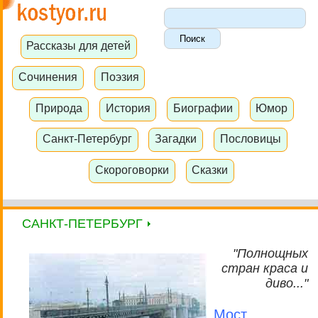
Рассказы для детей
Сочинения
Поэзия
Природа
История
Биографии
Юмор
Санкт-Петербург
Загадки
Пословицы
Скороговорки
Сказки
САНКТ-ПЕТЕРБУРГ
"Полнощных
стран краса и
диво..."
Мост,