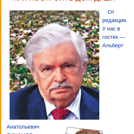
От
редакции.
У нас в
гостях —
Альберт
Анатольевич