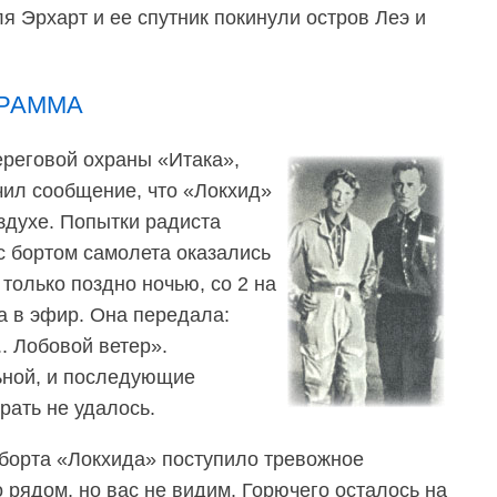
я Эрхарт и ее спутник покинули остров Леэ и
РАММА
ереговой охраны «Итака»,
ил сообщение, что «Локхид»
здухе. Попытки радиста
с бортом самолета оказались
только поздно ночью, со 2 на
 в эфир. Она передала:
. Лобовой ветер».
ной, и последующие
ать не удалось.
 борта «Локхида» поступило тревожное
 рядом, но вас не видим. Горючего осталось на