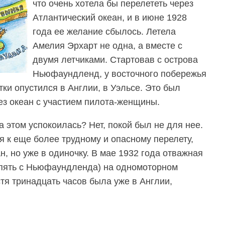
что очень хотела бы перелететь через
Атлантический океан, и в июне 1928
года ее желание сбылось. Летела
Амелия Эрхарт не одна, а вместе с
двумя летчиками. Стартовав с острова
Ньюфаундленд, у восточного побережья
тки опустился в Англии, в Уэльсе. Это был
ез океан с участием пилота-женщины.
 этом успокоилась? Нет, покой был не для нее.
я к еще более трудному и опасному перелету,
н, но уже в одиночку. В мае 1932 года отважная
опять с Ньюфаундленда) на одномоторном
тя тринадцать часов была уже в Англии,