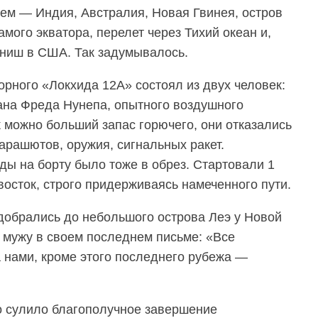
ем — Индия, Австралия, Новая Гвинея, остров
амого экватора, перелет через Тихий океан и,
иниш в США. Так задумывалось.
орного «Локхида 12А» состоял из двух человек:
ана Фреда Нунепа, опытного воздушного
к можно больший запас горючего, они отказались
парашютов, оружия, сигнальных ракет.
ды на борту было тоже в обрез. Стартовали 1
восток, строго придерживаясь намеченного пути.
 добрались до небольшого острова Леэ у Новой
 мужу в своем последнем письме: «Все
а нами, кроме этого последнего рубежа —
о сулило благополучное завершение