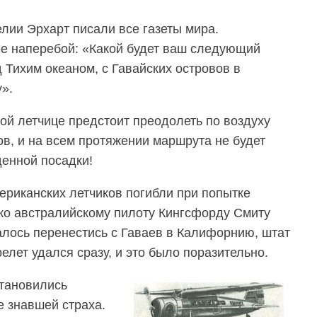
лии Эрхарт писали все газеты мира.
е наперебой: «Какой будет ваш следующий
 Тихим океаном, с Гавайских островов в
».
ой летчице предстоит преодолеть по воздуху
ов, и на всем протяжении маршрута не будет
енной посадки!
ериканских летчиков погибли при попытке
ько австралийскому пилоту Кингсфорду Смиту
далось перенестись с Гаваев в Калифорнию, штат
лет удался сразу, и это было поразительно.
становились
е знавшей страха.