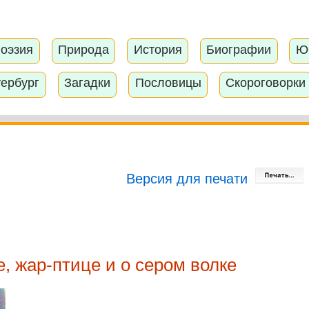
оэзия
Природа
История
Биографии
Ю
тербург
Загадки
Пословицы
Скороговорки
Версия для печати
, жар-птице и о сером волке