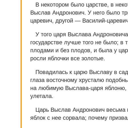
В некотором было царстве, в неко
Выслав Андронович. У него было т
царевич, другой — Василий-царевич
У того царя Выслава Андроновича 
государстве лучше того не было; в 
плодами и без плодов, и была у ца
росли яблочки все золотые.
Повадилась к царю Выславу в сад 
глаза восточному хрусталю подобны
на любимую Выслава-царя яблоню, 
улетала.
Царь Выслав Андронович весьма к
яблок с нее сорвала; почему призва