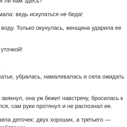
ся ли нам здесь?
мала: ведь искупаться не беда!
 воду. Только окунулась, женщина ударила ее
уточкой!
.
латье, убралась, намалевалась и села ожидать
 звякнул, она уж бежит навстречу, бросилась к
лся, сам руки протянул и не распознал ее.
вела деточек: двух хороших, а третьего —