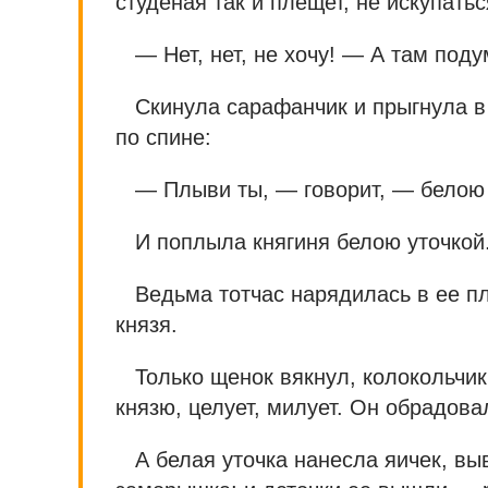
студеная так и плещет, не искупать
— Нет, нет, не хочу! — А там поду
Скинула сарафанчик и прыгнула в
по спине:
— Плыви ты, — говорит, — белою 
И поплыла княгиня белою уточкой
Ведьма тотчас нарядилась в ее п
князя.
Только щенок вякнул, колокольчик
князю, целует, милует. Он обрадова
А белая уточка нанесла яичек, вы