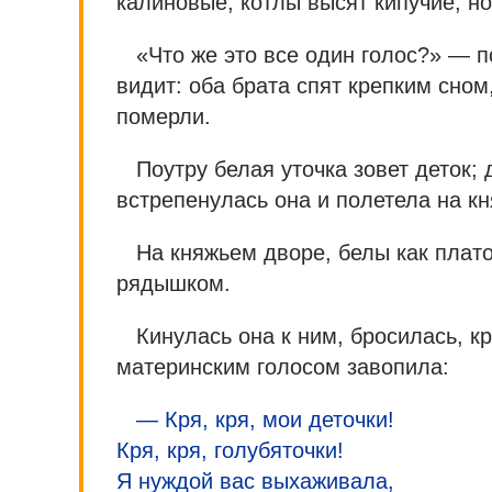
калиновые, котлы высят кипучие, но
«Что же это все один голос?» — 
видит: оба брата спят крепким сном
померли.
Поутру белая уточка зовет деток; 
встрепенулась она и полетела на к
На княжьем дворе, белы как плато
рядышком.
Кинулась она к ним, бросилась, к
материнским голосом завопила:
— Кря, кря, мои деточки!
Кря, кря, голубяточки!
Я нуждой вас выхаживала,