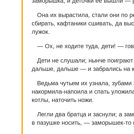
заморышка; и деточки ее вышли — 
Она их вырастила, стали они по р
сбирать, кафтаники сшивать, да выс
лужок.
— Ох, не ходите туда, дети! — го
Дети не слушали; нынче поиграют 
дальше, дальше — и забрались на 
Ведьма чутьем их узнала, зубами 
накормила-напоила и спать уложила
котлы, наточить ножи.
Легли два братца и заснули; а за
в пазушке носить, — заморышек-то и