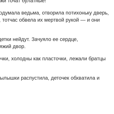
жи точат булатные!
подумала ведьма, отворила потихоньку дверь,
, тотчас обвела их мертвой рукой — и они
детки нейдут. Зачуяло ее сердце,
няжий двор.
чки, холодны как пласточки, лежали братцы
рылышки распустила, деточек обхватила и