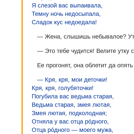
Я слезой вас выпаивала,
Темну ночь недосыпала,
Сладок кус недоедала!
— Жена, слышишь небывалое? Утк
— Это тебе чудится! Велите утку с
Ее прогонят, она облетит да опять
— Кря, кря, мои деточки!
Кря, кря, голубяточки!
Погубила вас ведьма старая,
Ведьма старая, змея лютая,
Змея лютая, подколодная;
Отняла у вас отца рóдного,
Отца рóдного — моего мужа,