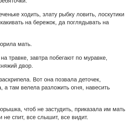
ребяточки.
еченьке ходить, злату рыбку ловить, лоскутики
какивать на бережок, да поглядывать на
ворила мать.
на травке, завтра побегают по муравке,
княжий двор.
заскрипела. Вот она позвала деточек,
, а там велела разложить огня, навесить
морышка, чтоб не застудить, приказала им мать
 не спит, все слышит, все видит.