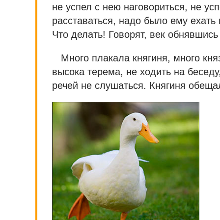
не успел с нею наговориться, не ус
расставаться, надо было ему ехать 
Что делать! Говорят, век обнявшись
Много плакала княгиня, много кня
высока терема, не ходить на бесед
речей не слушаться. Княгиня обеща