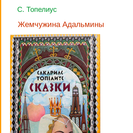
С. Топелиус
Жемчужина Адальмины