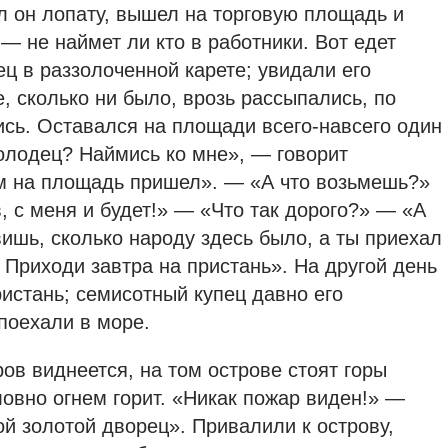
ял он лопату, вышел на торговую площадь и
— не наймет ли кто в работники. Вот едет
ц в раззолоченной карете; увидали его
, сколько ни было, врозь рассыпались, по
ись. Оставался на площади всего-навсего один
олодец? Наймись ко мне», — говорит
ем на площадь пришел». — «А что возьмешь?»
, с меня и будет!» — «Что так дорого?» — «А
ишь, сколько народу здесь было, а ты приехал
 Приходи завтра на пристань». На другой день
ристань; семисотный купец давно его
поехали в море.
ов виднеется, на том острове стоят горы
словно огнем горит. «Никак пожар виден!» —
мой золотой дворец». Привалили к острову,