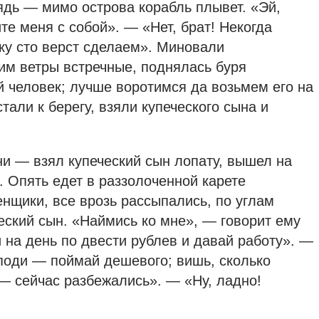
лядь — мимо острова корабль плывет. «Эй,
е меня с собой». — «Нет, брат! Некогда
вку сто верст сделаем». Миновали
им ветры встречные, поднялась буря
й человек; лучше воротимся да возьмем его на
тали к берегу, взяли купеческого сына и
и — взял купеческий сын лопату, вышел на
 Опять едет в раззолоченной карете
енщики, все врозь рассыпались, по углам
еский сын. «Наймись ко мне», — говорит ему
 на день по двести рублев и давай работу». —
 поди — поймай дешевого; вишь, сколько
 — сейчас разбежались». — «Ну, ладно!