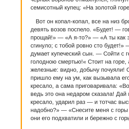
семисотный купец: «На золотой горе
Вот он копал-копал, все на низ бр
девять возов поспело. «Будет! — го
прощай!» — «А я-то?» — «А ты как 
сгинуло; с тобой ровно сто будет!» 
думает купеческий сын. — Сойти с г
голодною смертью!« Стоит на горе, 
железные: видно, добычу почуяли! С
пришло ему на ум, как вызывала ег
кресало, а сама приговаривала: «В
ведь это она недаром сказала! Дай
кресало, ударил раз — и тотчас вы
надобно?» — «Снесите меня с горы 
они его подхватили и бережно с гор