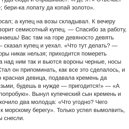
; бери-ка лопату да копай золото».
осал; а купец на возы складывал. К вечеру
ворит семисотный купец. — Спасибо за работу,
знаешь! Вас там на горе девяносто девять
— сказал купец и уехал. «Что тут делать? —
оры никак нельзя; приходится помереть
а над ним так и вьются вороны черные, носы
тал он припоминать, как все это сделалось, и
о красная девица, подавала кремень да
озьми, будешь в нужде — пригодится!» — «А
 попробую». Вынул купеческий сын кремень и
скочило два молодца: «Что угодно? Чего
к морскому берегу». Только успел вымолвить,
ы снесли.