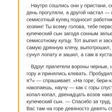
Наутро сошлись они у пристани, с
день прогуляли, а другой настал — 
семисотный купец подносит работни
хозяин! Ты всему голова, тебе перв
купеческий сын загодя сонным зель
семисотному купцу. Тот выпил и зас
самую дрянную клячу, выпотрошил,
сунул лопату и зашил, а сам в куста
Вдруг прилетели вороны черные, 
гору и принялись клевать. Пробудил
я?» — спрашивает. «На горе; бери-к
накопаешь, научу — как с горы спус
копал-копал, двенадцать возов нако
купеческий сын. — Спасибо за труд
Вас там на горе девяносто девять с