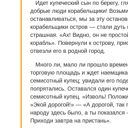
Идет купеческий сын по берегу, г
добрые люди корабельщики! Возьмит
останавливаться, мы за эту остано
корабельщики остров — стали дуть 
страшная. «Ах! Видно, он не просто
корабль». Повернули к острову, прис
отвезли его в родной город.
Много ли, мало ли прошло времен
торговую площадь и ждет наемщика.
семисотный купец; увидали его под
попрятались. Оставался один купеч
семисотный купец. «Изволь! Положи
«Экой дорогой!» — «А дорогой, так
народу здесь было, а ты показался
Приходи завтра на пристань».