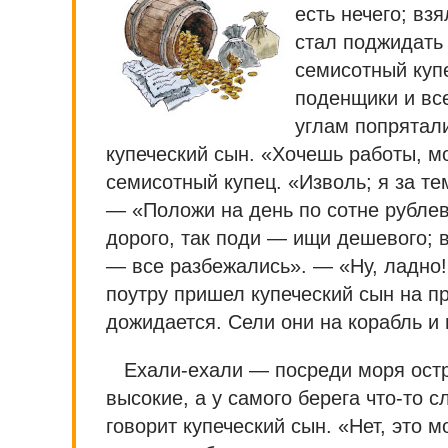
есть нечего; вз
стал поджидать 
семисотный купе
поденщики и все
углам попрятал
купеческий сын. «Хочешь работы, м
семисотный купец. «Изволь; я за т
— «Положи на день по сотне рублев
дорого, так поди — ищи дешевого; в
— все разбежались». — «Ну, ладно!
поутру пришел купеческий сын на п
дожидается. Сели они на корабль и 
Ехали-ехали — посреди моря остр
высокие, а у самого берега что-то 
говорит купеческий сын. «Нет, это 