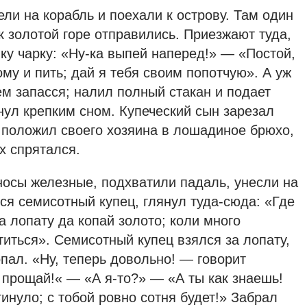
ели на корабль и поехали к острову. Там один
к золотой горе отправились. Приезжают туда,
ку чарку: «Ну-ка выпей наперед!» — «Постой,
ому и пить; дай я тебя своим попотчую». А уж
ем запасся; налил полный стакан и подает
нул крепким сном. Купеческий сын зарезал
 положил своего хозяина в лошадиное брюхо,
х спрятался.
носы железные, подхватили падаль, унесли на
ся семисотный купец, глянул туда-сюда: «Где
а лопату да копай золото; коли много
титься». Семисотный купец взялся за лопату,
пал. «Ну, теперь довольно! — говорит
, прощай!« — «А я-то?» — «А ты как знаешь!
гинуло; с тобой ровно сотня будет!» Забрал