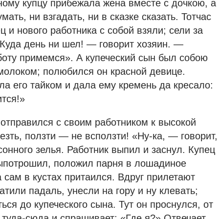
ному купцу прибежала жена вместе с дочкою, а
мать, ни взгадать, ни в сказке сказать. Тотчас
 и нового работника с собой взяли; сели за
 «Куда день ни шел! — говорит хозяин. —
аботу примемся». А купеческий сын был собою
 молоком; полюбился он красной девице.
ла его тайком и дала ему кремень да кресало:
тся!»
 отправился с своим работником к высокой
езть, ползти — не всползти! «Ну-ка, — говорит,
онного зелья. Работник выпил и заснул. Купец
выпотрошил, положил парня в лошадиное
а сам в кустах притаился. Вдруг прилетают
тили падаль, унесли на гору и ну клевать;
ся до купеческого сына. Тут он проснулся, от
 туда-сюда и спрашивает: «Где я?» Отвечает