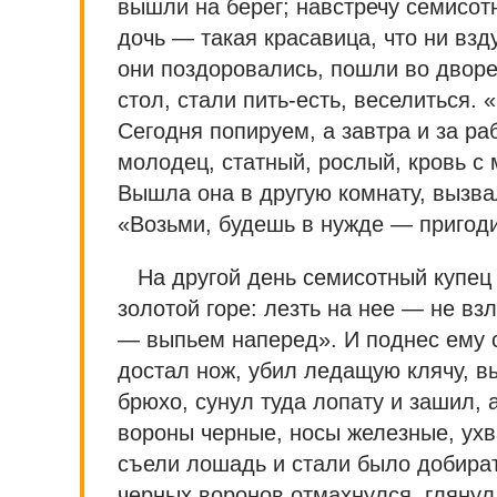
вышли на берег; навстречу семисот
дочь — такая красавица, что ни взду
они поздоровались, пошли во дворец
стол, стали пить-есть, веселиться.
Сегодня попируем, а завтра и за р
молодец, статный, рослый, кровь с
Вышла она в другую комнату, вызва
«Возьми, будешь в нужде — пригоди
На другой день семисотный купец
золотой горе: лезть на нее — не взл
— выпьем наперед». И поднес ему с
достал нож, убил ледащую клячу, 
брюхо, сунул туда лопату и зашил, 
вороны черные, носы железные, ухва
съели лошадь и стали было добирать
черных воронов отмахнулся, глянул