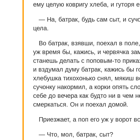
ему целую ковригу хлеба, и гуторя е
— На, батрак, будь сам сыт, и су
цела.
Во батрак, взявши, поехал в поле,
уж время бы, кажись, и червячка за
станешь делать с поповым-то приказ
и вздумал думу батрак, кажись бы г
хлебушка тихохонько снял, мякиш в
сучонку накормил, а корки опять сл
себе до вечера как будто ни в чем 
смеркаться. Он и поехал домой.
Приезжает, а поп его уж у ворот в
— Что, мол, батрак, сыт?