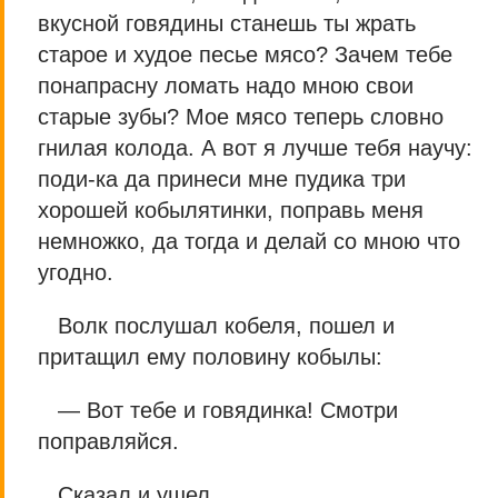
вкусной говядины станешь ты жрать
старое и худое песье мясо? Зачем тебе
понапрасну ломать надо мною свои
старые зубы? Мое мясо теперь словно
гнилая колода. А вот я лучше тебя научу:
поди-ка да принеси мне пудика три
хорошей кобылятинки, поправь меня
немножко, да тогда и делай со мною что
угодно.
Волк послушал кобеля, пошел и
притащил ему половину кобылы:
— Вот тебе и говядинка! Смотри
поправляйся.
Сказал и ушел.