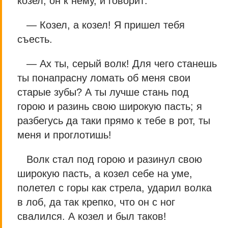
козел; он к нему, и говорит:
— Козел, а козел! Я пришел тебя
съесть.
— Ах ты, серый волк! Для чего станешь
ты понапрасну ломать об меня свои
старые зубы? А ты лучше стань под
горою и разинь свою широкую пасть; я
разбегусь да таки прямо к тебе в рот, ты
меня и проглотишь!
Волк стал под горою и разинул свою
широкую пасть, а козел себе на уме,
полетел с горы как стрела, ударил волка
в лоб, да так крепко, что он с ног
свалился. А козел и был таков!