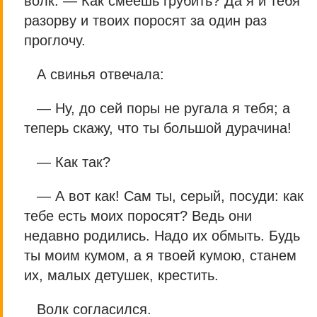
волк. — Как смеешь грубить? Да я и тебя
разорву и твоих поросят за один раз
проглочу.
А свинья отвечала:
— Ну, до сей поры не ругала я тебя; а
теперь скажу, что ты большой дурачина!
— Как так?
— А вот как! Сам ты, серый, посуди: как
тебе есть моих поросят? Ведь они
недавно родились. Надо их обмыть. Будь
ты моим кумом, а я твоей кумою, станем
их, малых детушек, крестить.
Волк согласился.