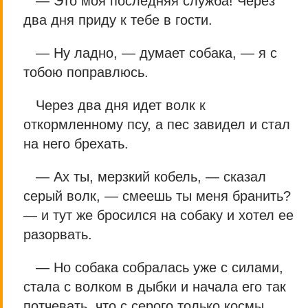
— Это моя последняя служба! Через
два дня приду к тебе в гости.
— Ну ладно, — думает собака, — я с
тобою поправлюсь.
Через два дня идет волк к
откормленному псу, а пес завидел и стал
на него брехать.
— Ах ты, мерзкий кобель, — сказал
серый волк, — смеешь ты меня бранить?
— и тут же бросился на собаку и хотел ее
разорвать.
— Но собака собралась уже с силами,
стала с волком в дыбки и начала его так
потчевать, что с серого только космы