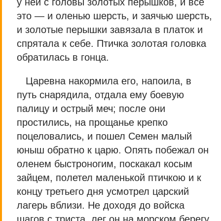
у ней с головы золотых перышков, и все
это — и оленью шерсть, и заячью шерсть,
и золотые перышки завязала в платок и
спрятала к себе. Птичка золотая головка
обратилась в гонца.
Царевна накормила его, напоила, в
путь снарядила, отдала ему боевую
палицу и острый меч; после они
простились, на прощанье крепко
поцеловались, и пошел Семен малый
юныш обратно к царю. Опять побежал он
оленем быстроногим, поскакал косым
зайцем, полетел маленькой птичкою и к
концу третьего дня усмотрел царский
лагерь вблизи. Не доходя до войска
шагов с триста, лег он на морском берегу,