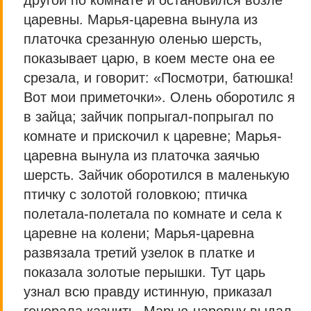
другой по комнате и остановился возле
царевны. Марья-царевна вынула из
платочка срезанную оленью шерсть,
показывает царю, в коем месте она ее
срезала, и говорит: «Посмотри, батюшка!
Вот мои приметочки». Олень оборотилс я
в зайца; зайчик попрыгал-попрыгал по
комнате и прискочил к царевне; Марья-
царевна вынула из платочка заячью
шерсть. Зайчик оборотился в маленькую
птичку с золотой головкою; птичка
полетала-полетала по комнате и села к
царевне на колени; Марья-царевна
развязала третий узелок в платке и
показала золотые перышки. Тут царь
узнал всю правду истинную, приказал