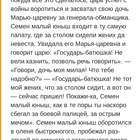
покуда все это сделалось, царь успел с
войны воротиться и засватал свою дочь
Марью-царевну за генерала-обманщика.
Семен малый юныш входит в ту самую
палату, где за столом сидели жених да
невеста. Увидала его Марья-царевна и
говорит царю: «Государь-батюшка! Не
вели казнить, позволь речь говорить». —
«Говори, дочь моя милая! Что тебе
надобно?» — «Государь-батюшка! Не тот
мой жених, что за столом сидит, а вот он
— сейчас пришел! Покажи-ка, Семен
малый юныш, как в те поры ты наскоро
сбегал за боевой палицей, за острым
мечом». Семен малый юныш оборотился
в оленя быстроногого, пробежал раз-