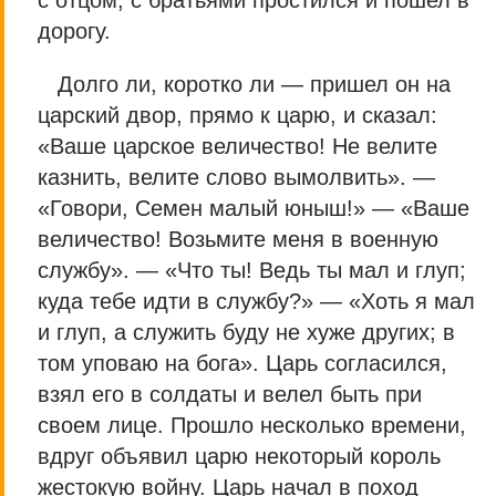
с отцом, с братьями простился и пошел в
дорогу.
Долго ли, коротко ли — пришел он на
царский двор, прямо к царю, и сказал:
«Ваше царское величество! Не велите
казнить, велите слово вымолвить». —
«Говори, Семен малый юныш!» — «Ваше
величество! Возьмите меня в военную
службу». — «Что ты! Ведь ты мал и глуп;
куда тебе идти в службу?» — «Хоть я мал
и глуп, а служить буду не хуже других; в
том уповаю на бога». Царь согласился,
взял его в солдаты и велел быть при
своем лице. Прошло несколько времени,
вдруг объявил царю некоторый король
жестокую войну. Царь начал в поход