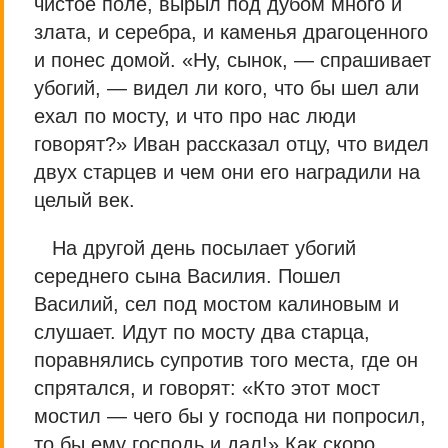
чистое поле, вырыл под дубом много и
злата, и серебра, и каменья драгоценного
и понес домой. «Ну, сынок, — спрашивает
убогий, — видел ли кого, что бы шел али
ехал по мосту, и что про нас люди
говорят?» Иван рассказал отцу, что видел
двух старцев и чем они его наградили на
целый век.
На другой день посылает убогий
середнего сына Василия. Пошел
Василий, сел под мостом калиновым и
слушает. Идут по мосту два старца,
поравнялись супротив того места, где он
спрятался, и говорят: «Кто этот мост
мостил — чего бы у господа ни попросил,
то бы ему господь и дал!» Как скоро