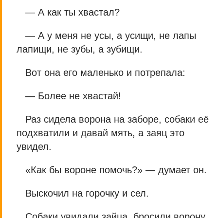
— А как ты хвастал?
— А у меня не усы, а усищи, не лапы
лaпищи, не зубы, а зyбищи.
Вот она его маленько и потрепала:
— Более не хвастай!
Раз сидела ворона на заборе, собаки её
подхватили и давай мять, а заяц это
увидел.
«Как бы вороне помочь?» — думает он.
Выскочил на горочку и сел.
Собаки увидали зайца, бросили ворону