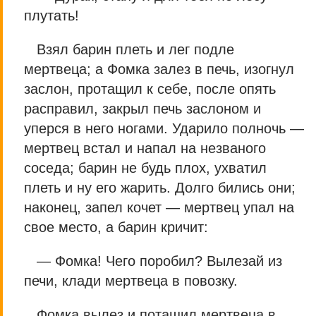
плутать!
Взял барин плеть и лег подле
мертвеца; а Фомка залез в печь, изогнул
заслон, протащил к себе, после опять
расправил, закрыл печь заслоном и
уперся в него ногами. Ударило полночь —
мертвец встал и напал на незваного
соседа; барин не будь плох, ухватил
плеть и ну его жарить. Долго бились они;
наконец, запел кочет — мертвец упал на
свое место, а барин кричит:
— Фомка! Чего поробил? Вылезай из
печи, клади мертвеца в повозку.
Фомка вылез и потащил мертвеца в