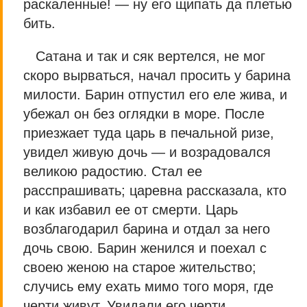
раскаленные! — ну его щипать да плетью
бить.
Сатана и так и сяк вертелся, не мог
скоро вырваться, начал просить у барина
милости. Барин отпустил его еле жива, и
убежал он без оглядки в море. После
приезжает туда царь в печальной ризе,
увидел живую дочь — и возрадовался
великою радостию. Стал ее
расспрашивать; царевна рассказала, кто
и как избавил ее от смерти. Царь
возблагодарил барина и отдал за него
дочь свою. Барин женился и поехал с
своею женою на старое жительство;
случись ему ехать мимо того моря, где
черти живут. Увидали его черти,