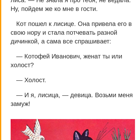
лиса. — Не знала я про тебя, не ведала.
Ну, пойдем же ко мне в гости.
Кот пошел к лисице. Она привела его в
свою нору и стала потчевать разной
дичинкой, а сама все спрашивает:
— Котофей Иванович, женат ты или
холост?
— Холост.
— И я, лисица, — девица. Возьми меня
замуж!