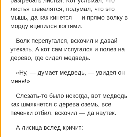
разгребать листья. Кот услыхал, что
листья шевелятся, подумал, что это
мышь, да как кинется — и прямо волку в
морду вцепился когтями.
Волк перепугался, вскочил и давай
утекать. А кот сам испугался и полез на
дерево, где сидел медведь.
«Ну, — думает медведь, — увидел он
меня!»
Слезать-то было некогда, вот медведь
как шмякнется с дерева оземь, все
печенки отбил, вскочил — да наутек.
А лисица вслед кричит: