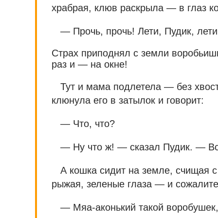
храбрая, клюв раскрыла — в глаз к
— Прочь, прочь! Лети, Пудик, лет
Страх приподнял с земли воробьишк
раз и — на окне!
Тут и мама подлетела — без хвост
клюнула его в затылок и говорит:
— Что, что?
— Ну что ж! — сказал Пудик. — В
А кошка сидит на земле, счищая 
рыжая, зеленые глаза — и сожалите
— Мяа-аконький такой воробуше