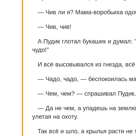
— Чив ли я? Мама-воробьиха одоб
— Чив, чив!
А Пудик глотал букашек и думал:
чудо!"
И всё высовывался из гнезда, всё
— Чадо, чадо, — беспокоилась м
— Чем, чем? — спрашивал Пудик
— Да не чем, а упадешь на землю,
улетая на охоту.
Так всё и шло, а крылья расти не 