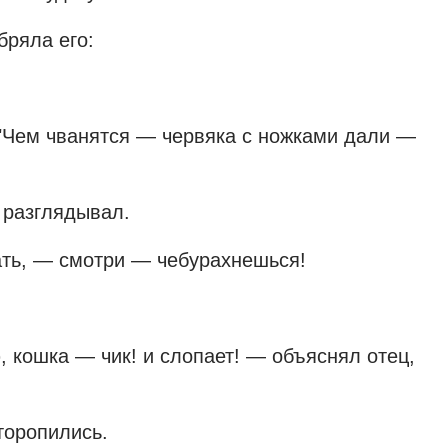
ряла его:
 "Чем чванятся — червяка с ножками дали —
 разглядывал.
ать, — смотри — чебурахнешься!
.
 кошка — чик! и слопает! — объяснял отец,
торопились.