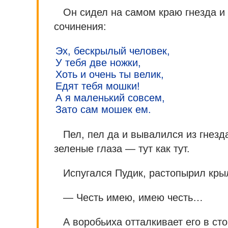
Он сидел на самом краю гнезда и 
сочинения:
Эх, бескрылый человек,
У тебя две ножки,
Хоть и очень ты велик,
Едят тебя мошки!
А я маленький совсем,
Зато сам мошек ем.
Пел, пел да и вывалился из гнезд
зеленые глаза — тут как тут.
Испугался Пудик, растопырил крыл
— Честь имею, имею честь…
А воробьиха отталкивает его в ст