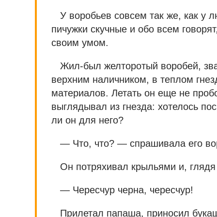
У воробьев совсем так же, как у 
пичужки скучные и обо всем говорят
своим умом.
Жил-был желторотый воробей, звал
верхним наличником, в теплом гнезд
материалов. Летать он еще не проб
выглядывал из гнезда: хотелось пос
ли он для него?
— Что, что? — спрашивала его в
Он потряхивал крыльями и, глядя
— Чересчур черна, чересчур!
Прилетал папаша, приносил букаш