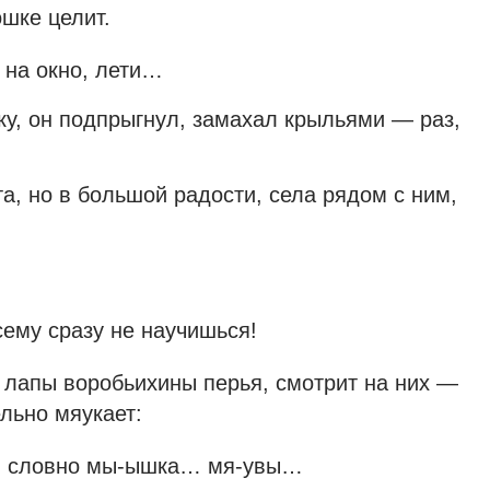
ошке целит.
и на окно, лети…
у, он подпрыгнул, замахал крыльями — раз,
а, но в большой радости, села рядом с ним,
сему сразу не научишься!
с лапы воробьихины перья, смотрит на них —
льно мяукает:
к, словно мы-ышка… мя-увы…