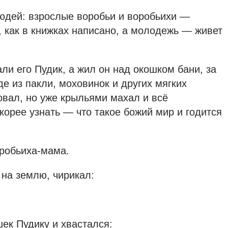
людей: взрослые воробьи и воробьихи —
, как в книжках написано, а молодежь — живет
и его Пудик, а жил он над окошком бани, за
е из пакли, моховинок и других мягких
овал, но уже крыльями махал и всё
корее узнать — что такое божий мир и годится
оробьиха-мама.
 на землю, чирикал:
ек Пудику и хвастался: