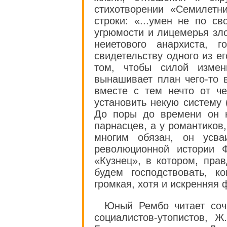
стихотворении «Семилетн
строки: «...умен не по с
угрюмости и лицемерья зло
неиетового анархиста, 
свидетельству одного из ег
том, чтобы силой измен
вынашивает план чего-то 
вместе с тем нечто от че
установить некую систему 
До поры до времени он н
парнасцев, а у романтиков
многим обязан, он усва
революционной истории 
«Кузнец», в котором, пра
будем господствовать, к
громкая, хотя и искренняя 
Юный Рембо читает соч
социалистов-утопистов, 