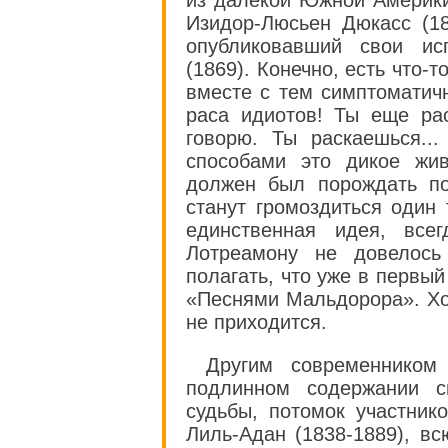
Изидор-Люсьен Дюкасс (1
опубликовавший свои ис
(1869). Конечно, есть что-
вместе с тем симптоматич
раса идиотов! Ты еще ра
говорю. Ты раскаешься..
способами это дикое жив
должен был порождать по
станут громоздиться один 
единственная идея, все
Лотреамону не довелось
полагать, что уже в первы
«Песнями Мальдорора». Хот
не приходится.
Другим современником
подлинном содержании с
судьбы, потомок участник
Лиль-Адан (1838-1889), в