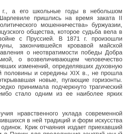
 г., а его школьные годы в небольшом
Шарлевиле пришлись на время заката II
олитического мошенничества» буржуазии,
цузского общества, которое судьба вела в
ойне с Пруссией. В 1871 г. произошли
уны, закончившейся кровавой майской
тавления о неотвратимости победы Добра
мой, о возвеличивающем человечество
ивших изменений, определявших духовную
 половины и середины XIX в., не прошла
открывавшая новые, пугающие горизонты.
редко принимала подчеркнуто трагический
Рембо стало одним из ее наиболее ярких
учия нравственного уклада современной
жившихся в ней традиций и форм искусства
 одинок. Крик отчаяния издает приехавший
и в Париж для продолжения занятий юный