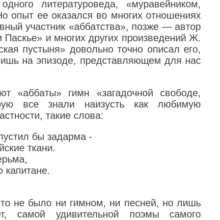
дного литературоведа, «муравейником,
Но опыт ее оказался во многих отношениях
вный участник «аббатства», позже — автор
 Паскье» и многих других произведений Ж.
кая пустыня» довольно точно описал его,
лишь на эпизоде, представляющем для нас
ют «аббаты» гимн «загадочной свободе,
орую все знали наизусть как любимую
астности, такие слова:
спустил бы задарма -
йские ткани.
ерьма,
о капитане.
это не было ни гимном, ни песней, но лишь
т, самой удивительной поэмы самого