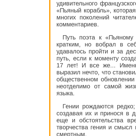
удивительного французског
«Пьяный корабль», котора
многих поколений читате
комментариев.
Путь поэта к «Пьяному
кратким, но вобрал в себ
удавалось пройти и за дес
путь, если к моменту соз
17 лет! И все же... Име
выразил нечто, что станов
общественном обновлении 
неотделимо от самой жиз
языка.
Гении рождаются редко; 
создавая их и принося в 
еще и обстоятельства вр
творчества гения и смысл
смертным.