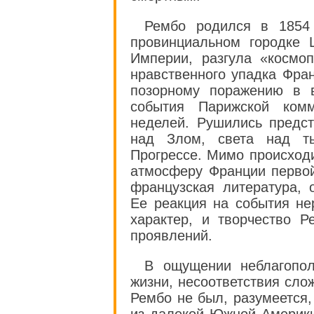
Рембо родился в 1854
провинциальном городке 
Империи, разгула «космоп
нравственного упадка Фран
позорному поражению в в
события Парижской комм
неделей. Рушились предс
над Злом, света над ть
Прогрессе. Мимо происход
атмосферу Франции первой
французская литература, 
Ее реакция на события не
характер, и творчество 
проявлений.
В ощущении неблагопол
жизни, несоответствия сло
Рембо не был, разумеется,
из далекой Южной Америк