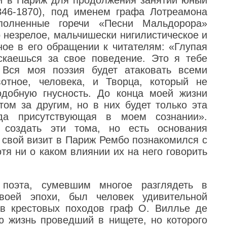
846-1870), под именем графа Лотреамона
полненные горечи «Песни Мальдорора»
то незрелое, мальчишески нигилистическое и
ное в его обращении к читателям: «Глупая
скаешься за свое поведение. Это я тебе
. Вся моя поэзия будет атаковать всеми
отное, человека, и Творца, который не
добную гнусность. До конца моей жизни
том за другим, но в них будет только эта
гда присутствующая в моем сознании».
 создать эти тома, но есть основания
й свой визит в Париж Рембо познакомился с
я ни о каком влиянии их на него говорить
 поэта, сумевшим многое разглядеть в
воей эпохи, был человек удивительной
ов крестовых походов граф О. Виллье де
сю жизнь проведший в нищете, но которого