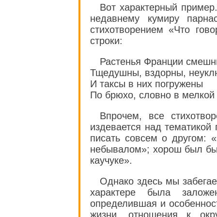
Вот характерный пример.
недавнему кумиру парн
стихотворением «Что гово
строки:
Растенья Франции смешн
Тщедушны, вздорны, неук
И таксы в них погружены
По брюхо, словно в мелкой 
Впрочем, все стихотво
издевается над тематикой 
писать совсем о другом: 
небывалом»; хорош был бы 
каучуке».
Однако здесь мы забегае
характере была заложе
определившая и особенности
жизни, отношения к окр