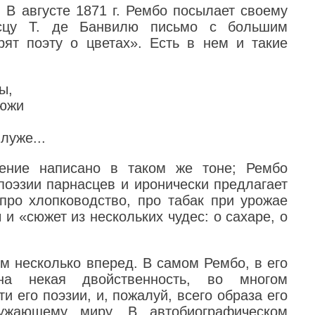
 В августе 1871 г. Рембо посылает своему
асцу Т. де Банвилю письмо с большим
рят поэту о цветах». Есть в нем и такие
ы,
люжи
луже...
рение написано в таком же тоне; Рембо
поэзии парнасцев и иронически предлагает
«про хлопководство, про табак при урожае
и «сюжет из нескольких чудес: о сахаре, о
м несколько вперед. В самом Рембо, в его
на некая двойственность, во многом
 его поэзии, и, пожалуй, всего образа его
ужающему миру. В автобиографическом