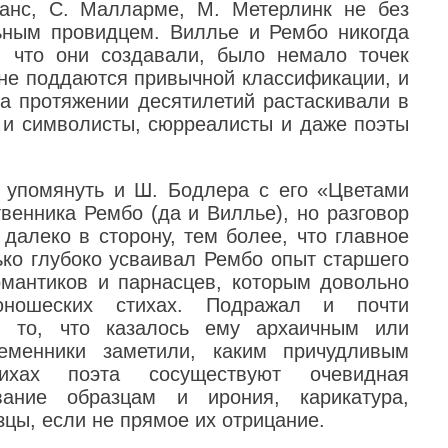
манс, С. Малларме, М. Метерлинк не без
ьным провидцем. Виллье и Рембо никогда
, что они создавали, было немало точек
 не поддаются привычной классификации, и
на протяжении десятилетий растаскивали в
 и символисты, сюрреалисты и даже поэты
 упомянуть и Ш. Бодлера с его «Цветами
венника Рембо (да и Виллье), но разговор
 далеко в сторону, тем более, что главное
ько глубоко усваивал Рембо опыт старшего
романтиков и парнасцев, которым довольно
ношеских стихах. Подражал и почти
л то, что казалось ему архаичным или
еменники заметили, каким причудливым
хах поэта сосуществуют очевидная
вание образцам и ирония, карикатура,
зцы, если не прямое их отрицание.