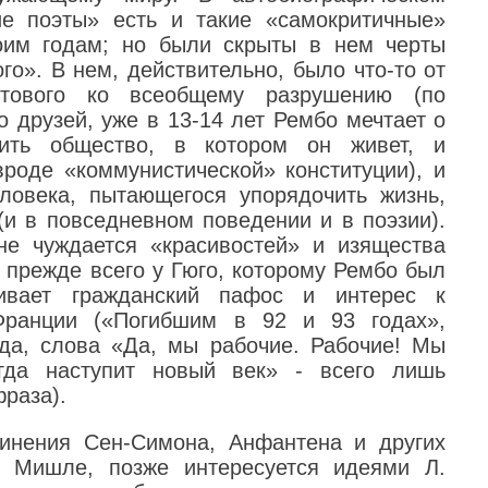
ие поэты» есть и такие «самокритичные»
воим годам; но были скрыты в нем черты
го». В нем, действительно, было что-то от
готового ко всеобщему разрушению (по
о друзей, уже в 13-14 лет Рембо мечтает о
ить общество, в котором он живет, и
вроде «коммунистической» конституции), и
ловека, пытающегося упорядочить жизнь,
(и в повседневном поведении и в поэзии).
е чуждается «красивостей» и изящества
, прежде всего у Гюго, которому Рембо был
ивает гражданский пафос и интерес к
Франции («Погибшим в 92 и 93 годах»,
вда, слова «Да, мы рабочие. Рабочие! Мы
огда наступит новый век» - всего лишь
фраза).
инения Сен-Симона, Анфантена и других
Ж. Мишле, позже интересуется идеями Л.