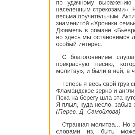
по удачному выражению о
населенным стрекозами». 
весьма поучительным. Акти
знаменитой «Хроники семьи
Дюамель в романе «Бьеврс
но здесь мы остановимся 
особый интерес.
С благоговением слуша
прекрасную песню, кот
молитву», и были в ней, в ч
Теперь я весь свой груз 
Фламандское зерно и англи
Пока на берегу шла эта кут
Я плыл, куда несло, забыв 
(Перев. Д. Самойлова)
Странная молитва... Но 
словами из, быть може