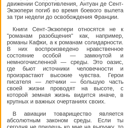
движении Сопротивления, Антуан де Сент-
Экзюпери погиб во время боевого вылета
за три недели до освобождения Франции.
Книги Сент-Экзюпери относятся не к
"романам разобщения" как, например,
романы Кафки, а к романам солидарности.
В них воспроизведено нравственное
состояние особой — замкнутой и
немногочисленной — среды. Это оазис,
где бьют источники человечности и
произрастают высокие чувства. Герои
писателя — летчики — большую часть
своей жизни проводят на высоте, с
которой земная жизнь видится иначе, в
крупных и важных очертаниях своих.
В авиации товарищество является
абсолютным законом среды. Если ты
сегодня не придешь ко мне на выручку, то