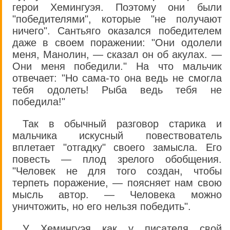
герои Хемингуэя. Поэтому они были
"победителями", которые "не получают
ничего". Сантьяго оказался победителем
даже в своем поражении: "Они одолели
меня, Манолин, — сказал он об акулах. —
Они меня победили." На что мальчик
отвечает: "Но сама-то она ведь не смогла
тебя одолеть! Рыба ведь тебя не
победила!"
Так в обычный разговор старика и
мальчика искусный повествователь
вплетает "отгадку" своего замысла. Его
повесть — плод зрелого обобщения.
"Человек не для того создан, чтобы
терпеть поражение, — поясняет нам свою
мысль автор. — Человека можно
уничтожить, но его нельзя победить".
У Хемингуэя как у писателя свой