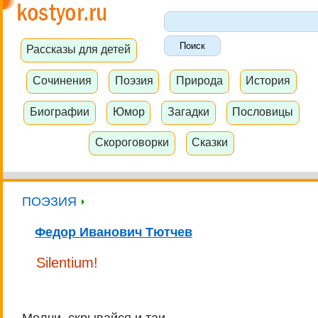
Рассказы для детей
Сочинения
Поэзия
Природа
История
Биографии
Юмор
Загадки
Пословицы
Скороговорки
Сказки
ПОЭЗИЯ
Федор Иванович Тютчев
Silentium!
Молчи, скрывайся и таи