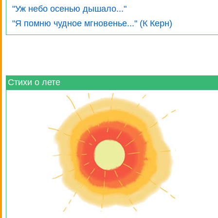
"Уж небо осенью дышало..."
"Я помню чудное мгновенье..." (К Керн)
Стихи о лете