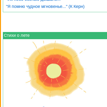
"Я помню чудное мгновенье..." (К Керн)
Стихи о лете