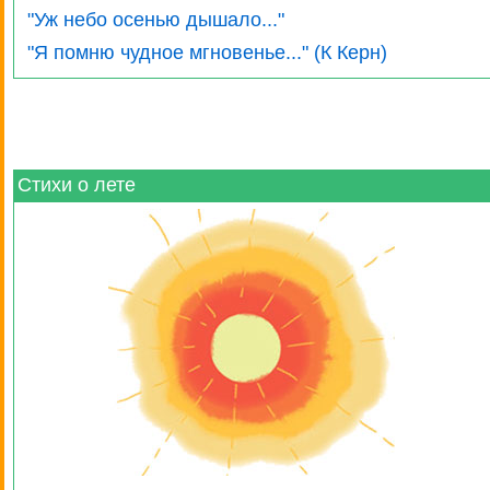
"Уж небо осенью дышало..."
"Я помню чудное мгновенье..." (К Керн)
Стихи о лете