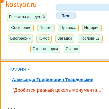
Рассказы для детей
Сочинения
Поэзия
Природа
История
Биографии
Юмор
Загадки
Пословицы
Скороговорки
Сказки
ПОЭЗИЯ
Александр Трифонович Твардовский
"Дробится рваный цоколь монумента..."
* * *