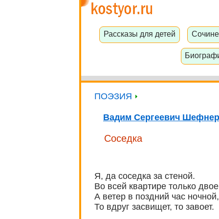
Рассказы для детей
Сочине
Биограф
ПОЭЗИЯ
Вадим Сергеевич Шефне
Соседка
Я, да соседка за стеной.
Во всей квартире только двое
А ветер в поздний час ночной,
То вдруг засвищет, то завоет.