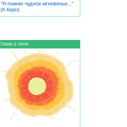
"Я помню чудное мгновенье..."
(К Керн)
Стихи о лете