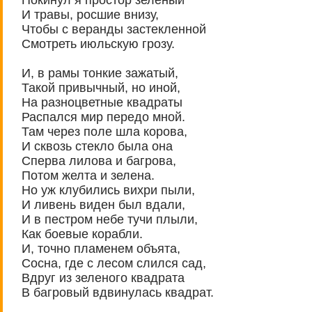
И травы, росшие внизу,
Чтобы с веранды застекленной
Смотреть июльскую грозу.
И, в рамы тонкие зажатый,
Такой привычный, но иной,
На разноцветные квадраты
Распался мир передо мной.
Там через поле шла корова,
И сквозь стекло была она
Сперва лилова и багрова,
Потом желта и зелена.
Но уж клубились вихри пыли,
И ливень виден был вдали,
И в пестром небе тучи плыли,
Как боевые корабли.
И, точно пламенем объята,
Сосна, где с лесом слился сад,
Вдруг из зеленого квадрата
В багровый вдвинулась квадрат.