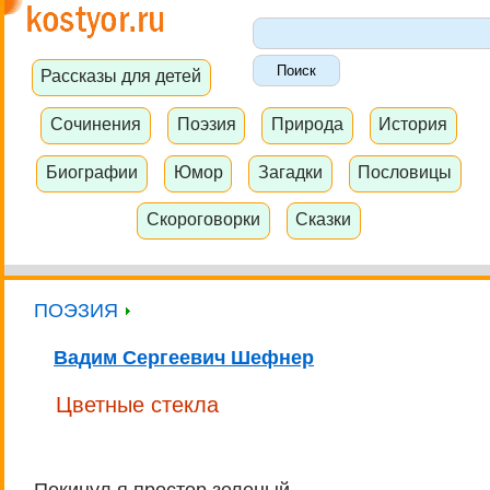
Рассказы для детей
Сочинения
Поэзия
Природа
История
Биографии
Юмор
Загадки
Пословицы
Скороговорки
Сказки
ПОЭЗИЯ
Вадим Сергеевич Шефнер
Цветные стекла
Покинул я простор зеленый